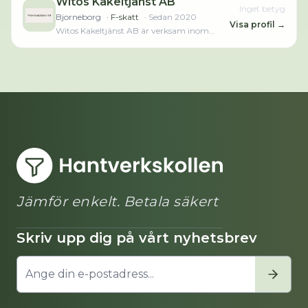
Witos Kakeltjänst AB
Inget betyg
Bjorneborg
· F-skatt
· Sedan
2020
Visa profil →
Witos Kakeltjänst AB är verksam inom
golv- och väggbeläggningsarbeten och
hade totalt 4 anställda 2025. Antalet
anställda är oförändrat sedan året innan.
Bolaget är ett aktiebolag som varit aktivt
sedan 2020. Witos Kakeltjänst AB omsatte
1 929 000,00 kr senaste räkenskapsåret
(2025).Läs merLäs mindre
Jämför enkelt. Betala säkert
Skriv upp dig på vårt nyhetsbrev