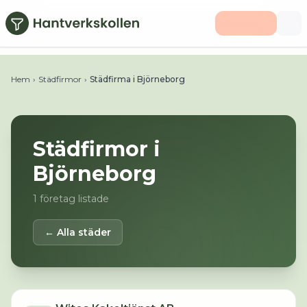
Hoppa till huvudinnehåll
Hem
›
Städfirmor
›
Städfirma i Björneborg
Städfirmor i
Björneborg
1
företag listade
← Alla städer