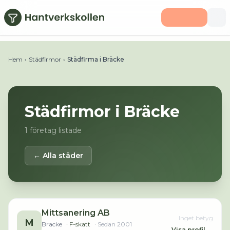
Hoppa till huvudinnehåll
Hem
›
Städfirmor
›
Städfirma i Bräcke
Städfirmor i
Bräcke
1
företag listade
← Alla städer
Mittsanering AB
Inget betyg
M
Bracke
· F-skatt
· Sedan
2001
Visa profil →