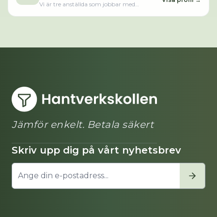
Vi är tre anställda som jobbar med
städningar, saneringar och
fastighetsskötsel. Vi jobbar mycket med
andra företag, bl.a. kommuner, landsting
och försäkringsbolag.Vi kan efter ett antal
år i branschen erbjuda Er kvalificerad hjälp
med den allt viktigare miljösaneringen. Vi
erbjuder tjänster inom asbestsanering,
ventilationssanering, mögelsanering,
byggplatsstädning, lokal- och
fastighetsvård, fastighetsskötsel. Har ni
några frågor är ni välkomna att ta kontakt
med oss!Läs merLäs mindre
Jämför enkelt. Betala säkert
Skriv upp dig på vårt nyhetsbrev