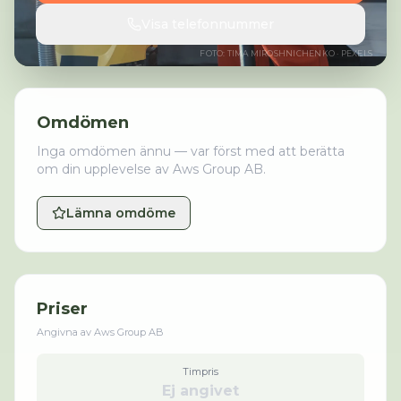
Visa telefonnummer
FOTO:
TIMA MIROSHNICHENKO
· PEXELS
Omdömen
Inga omdömen ännu — var först med att berätta
om din upplevelse av
Aws Group AB
.
Lämna omdöme
Priser
Angivna av
Aws Group AB
Timpris
Ej angivet