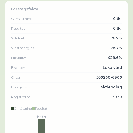
Företagsfakta
Omsättning
0 tkr
Resultat
0 tkr
Soliditet
76.7%
Vinstmarginal
76.7%
Likviditet
428.6%
Bransch
Lokalvård
Org.nr
559260-6809
Bolagsform
Aktiebolag
Registrerad
2020
Omsättning
Resultat
444 tkr