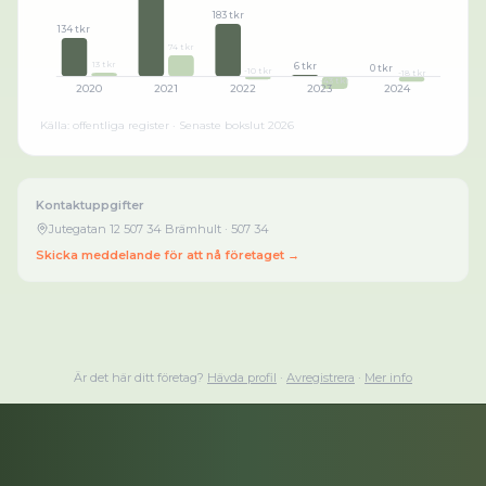
183 tkr
134 tkr
74 tkr
13 tkr
6 tkr
0 tkr
-10 tkr
-18 tkr
-43 tkr
2020
2021
2022
2023
2024
Källa: offentliga register · Senaste bokslut
2026
Kontaktuppgifter
Jutegatan 12 507 34 Brämhult
· 507 34
Skicka meddelande för att nå företaget →
Är det här ditt företag?
Hävda profil
·
Avregistrera
·
Mer info