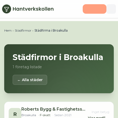
Hoppa till huvudinnehåll
Hem
›
Städfirmor
›
Städfirma i Broakulla
Städfirmor i
Broakulla
1
företag listade
← Alla städer
Roberts Bygg & Fastighetsservice AB
Inget betyg
R
Broakulla
· F-skatt
· Sedan
2021
Visa profil →