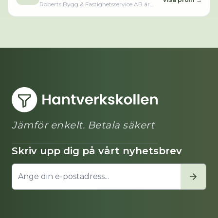
Roberts Bygg & Fastighetsservice AB är
verksam inom byggnadssnickeriarbeten
och hade totalt 2 anställda 2024. Antalet
anställda är oförändrat sedan året innan.
Bolaget är ett aktiebolag som varit aktivt
sedan 2021. Roberts Bygg &
Fastighetsservice AB omsatte
889 000,00 kr senaste räkenskapsåret
(2024).Läs merLäs mindre
Jämför enkelt. Betala säkert
Skriv upp dig på vårt nyhetsbrev