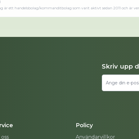
1
ag är ett handelsbolag/kommanditbolag som varit aktivt sedan 2011 och är ve
Skriv upp 
vice
Policy
 oss
Användarvillkor