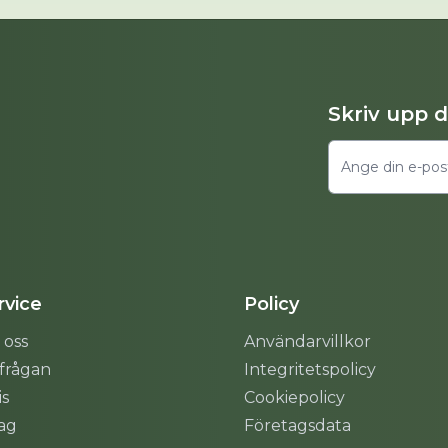
Skriv upp 
vice
Policy
 oss
Användarvillkor
rfrågan
Integritetspolicy
is
Cookiepolicy
tag
Företagsdata