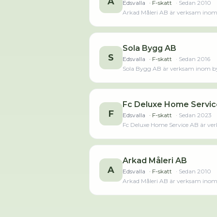
A
Edsvalla
· F-skatt
· Sedan
2010
Arkad Måleri AB är verksam inom m
Sola Bygg AB
S
Edsvalla
· F-skatt
· Sedan
2016
Sola Bygg AB är verksam inom byg
Fc Deluxe Home Servic
F
Edsvalla
· F-skatt
· Sedan
2023
Fc Deluxe Home Service AB är ver
Arkad Måleri AB
A
Edsvalla
· F-skatt
· Sedan
2010
Arkad Måleri AB är verksam inom m