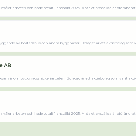
åleriarbeten och hade totalt 1 anställd 2025. Antalet anställda är oförändrat
är ett aktiebolag som varit aktivt sedan 2010. Arkad Måleri AB omsatte 497 000,00 kr senast
gande av bostadshus och andra byggnader. Bolaget är ett aktiebolag som var
Bygg AB omsatte 3 119 000,00 kr senaste räkenskapsåret (2024).
e AB
ksam inom byggnadssnickeriarbeten. Bolaget är ett aktiebolag som varit akti
Home Service AB omsatte 753 000,00 kr senaste räkenskapsåret (2025).
åleriarbeten och hade totalt 1 anställd 2025. Antalet anställda är oförändrat
är ett aktiebolag som varit aktivt sedan 2010. Arkad Måleri AB omsatte 497 000,00 kr senast