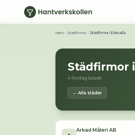
Hoppa till huvudinnehåll
Hem
›
Städfirmor
›
Städfirma i Edsvalla
Städfirmor 
4
företag listade
← Alla städer
Arkad Måleri AB