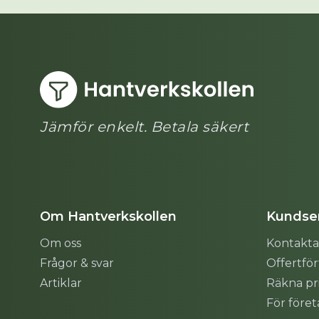
Jämför enkelt. Betala säkert
Om Hantverkskollen
Kundser
Om oss
Kontakta
Frågor & svar
Offertfö
Artiklar
Räkna pr
För före
Sitemap