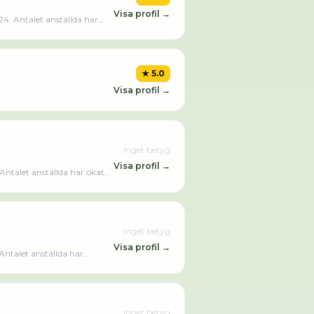
Visa profil →
4. Antalet anställda har
 aktivt sedan 1999.
indre
★
5.0
Visa profil →
Inget betyg
Visa profil →
ntalet anställda har ökat
vt sedan 1972. Polygon
Inget betyg
Visa profil →
ntalet anställda har
aktivt sedan 2017.
Inget betyg