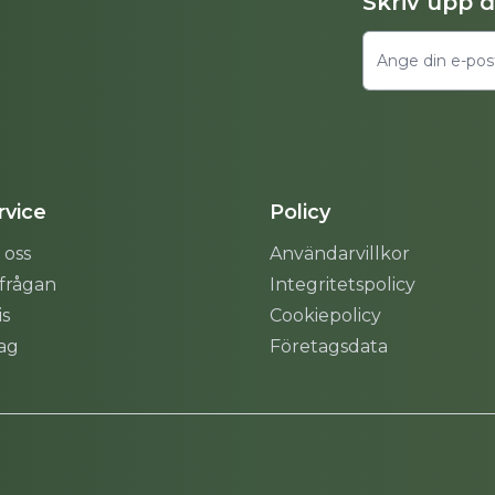
Skriv upp 
vice
Policy
 oss
Användarvillkor
rfrågan
Integritetspolicy
is
Cookiepolicy
tag
Företagsdata