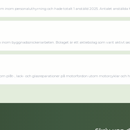
m inom personaluthyrning och hade totalt 1 anställd 2025. Antalet anställda
ner på företaget. Bolaget är ett aktiebolag som varit aktivt sedan 2015. Sva
te räkenskapsåret (2025).Läs merLäs mindre
9
 inom byggnadssnickeriarbeten. Bolaget är ett aktiebolag som varit aktivt s
Fastigheter AB omsatte 608 000,00 kr senaste räkenskapsåret (2024).
nom plåt-, lack- och glasreparationer på motorfordon utom motorcyklar och ha
at med 17 personer sedan 2023 då det jobbade 45 personer på företaget. Bolag
varit aktivt sedan 2017. Nordic Fleetcare AB omsatte 22 624 000,00 kr senaste räkenskapsåret (2