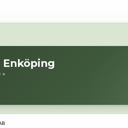
i
Enköping
0 ★
AB