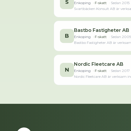
S
Enkoping
· F-skatt
· Sedan
2015
Svartbäcken Konsult AB är verksa
sedan 2024 då det jobbade 2 perso
2 375 000,00 kr senas
Bastbo Fastigheter AB
B
Enkoping
· F-skatt
· Sedan
200
Bastbo Fastigheter AB är verksam
Nordic Fleetcare AB
N
Enkoping
· F-skatt
· Sedan
2017
Nordic Fleetcare AB är verksam i
2024. Antalet anställda har minsk