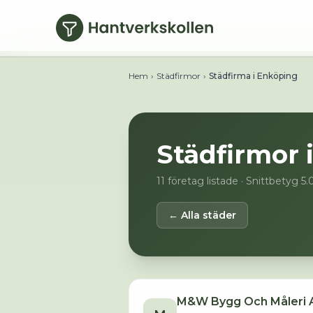
Hoppa till huvudinnehåll
Hem
›
Städfirmor
›
Städfirma i Enköping
Städfirmor 
11
företag listade
· Snittbetyg 5.
← Alla städer
M&W Bygg Och Måleri 