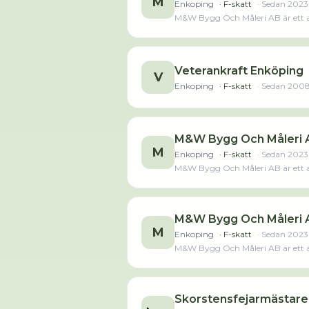
M
Enkoping
· F-skatt
· Sedan
2023
M&W Bygg Och Måleri AB är ett ak
Veterankraft Enköping
V
Enkoping
· F-skatt
· Sedan
200
M&W Bygg Och Måleri 
M
Enkoping
· F-skatt
· Sedan
2023
M&W Bygg Och Måleri AB är ett ak
M&W Bygg Och Måleri 
M
Enkoping
· F-skatt
· Sedan
2023
M&W Bygg Och Måleri AB är ett ak
Skorstensfejarmästare