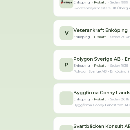
Enkoping
· F-skatt
· Sedan
1999
Skorstensfejarmästare Ulf Öberg 
minskat med 3 personer sedan 2023
Veterankraft Enköping
V
Enkoping
· F-skatt
· Sedan
200
Polygon Sverige AB - E
P
Enkoping
· F-skatt
· Sedan
1935
Polygon Sverige AB - Enköping är
med 26 personer sedan 2023 då det
Byggfirma Conny Land
Enkoping
· F-skatt
· Sedan
2016
Byggfirma Conny Landström AB är
minskat med 3 personer sedan 2023
Svartbäcken Konsult A