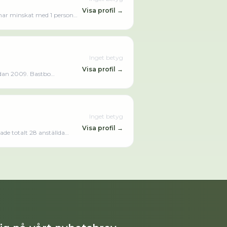
Visa profil →
 har minskat med 1 person
rtbäcken Konsult AB omsatte
Inget betyg
Visa profil →
edan 2009. Bastbo
Inget betyg
Visa profil →
de totalt 28 anställda
et är ett aktiebolag som
024).Läs merLäs mindre