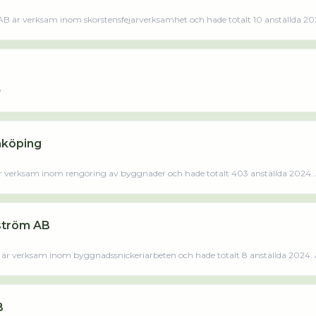
AB är verksam inom skorstensfejarverksamhet och hade totalt 10 anställda 202
 då det jobbade 13 personer på företaget. Bolaget är ett aktiebolag som varit
Skorstensfejarmästare Ulf Öberg AB omsatte 15 788 000,00 kr senaste räkenskapsåret (2024).Läs merLäs m
8
nköping
 verksam inom rengöring av byggnader och hade totalt 403 anställda 2024. A
 jobbade 377 personer på företaget. Bolaget är ett aktiebolag som varit akti
Sverige AB - Enköping omsatte 402 844 000,00 kr senaste räkenskapsåret (2024).Läs merLäs mindre
ström AB
 verksam inom byggnadssnickeriarbeten och hade totalt 8 anställda 2024. A
 då det jobbade 11 personer på företaget. Bolaget är ett aktiebolag som varit 
Byggfirma Conny Landström AB omsatte 14 917 000,00 kr senaste räkenskapsåret (2024).Läs merLäs mindre
B