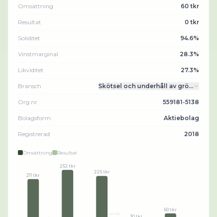
Omsättning
60 tkr
Resultat
0 tkr
Soliditet
94.6%
Vinstmarginal
28.3%
Likviditet
27.3%
Bransch
Skötsel och underhåll av grö…
Org.nr
559181-5138
Bolagsform
Aktiebolag
Registrerad
2018
Omsättning
Resultat
252 tkr
225 tkr
211 tkr
60 tkr
41 tkr
30 tkr