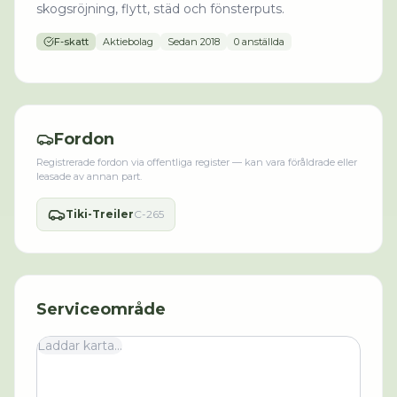
skogsröjning, flytt, städ och fönsterputs.
F-skatt
Aktiebolag
Sedan
2018
0 anställda
Fordon
Registrerade fordon via offentliga register — kan vara föråldrade eller
leasade av annan part.
Tiki-Treiler
C-265
Serviceområde
Laddar karta...