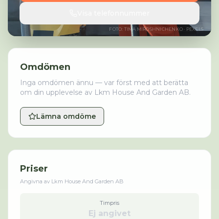
Visa telefonnummer
FOTO:
TIMA MIROSHNICHENKO
· PEXELS
Omdömen
Inga omdömen ännu — var först med att berätta
om din upplevelse av
Lkm House And Garden AB
.
Lämna omdöme
Priser
Angivna av
Lkm House And Garden AB
Timpris
Ej angivet