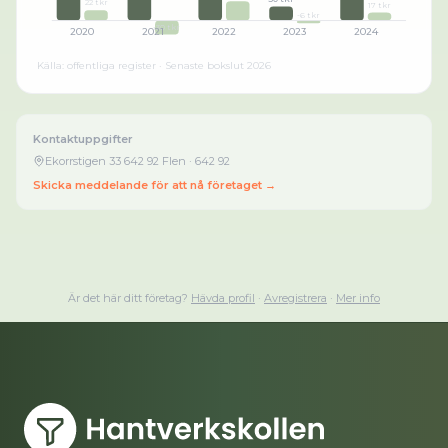
22 tkr
17 tkr
-6 tkr
-30 tkr
2020
2021
2022
2023
2024
Källa: offentliga register · Senaste bokslut
2026
Kontaktuppgifter
Ekorrstigen 33 642 92 Flen
· 642 92
Skicka meddelande för att nå företaget →
Är det här ditt företag?
Hävda profil
·
Avregistrera
·
Mer info