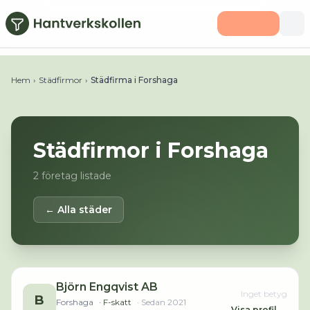
Hoppa till huvudinnehåll
Hem
›
Städfirmor
›
Städfirma i Forshaga
Städfirmor i
Forshaga
2
företag listade
← Alla städer
Björn Engqvist AB
Inget betyg
B
Forshaga
· F-skatt
· Sedan
2021
Visa profil →