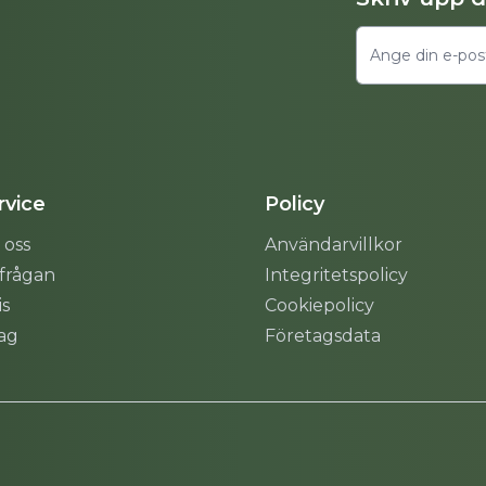
vice
Policy
 oss
Användarvillkor
rfrågan
Integritetspolicy
is
Cookiepolicy
tag
Företagsdata