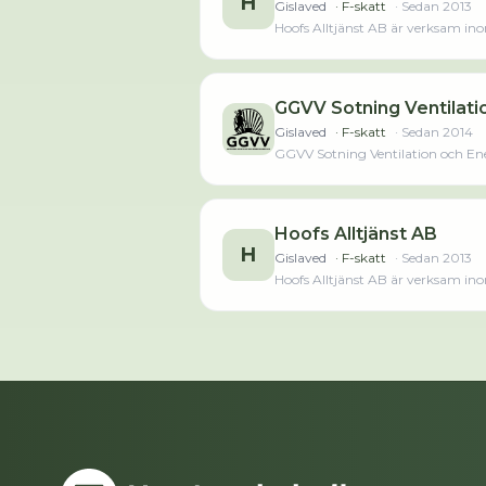
H
Gislaved
· F-skatt
· Sedan
2013
Hoofs Alltjänst AB är verksam ino
innan. Bolaget är ett aktiebolag som varit a
merLäs mindre
GGVV Sotning Ventilati
Gislaved
· F-skatt
· Sedan
2014
GGVV Sotning Ventilation och Ene
anställda har ökat med 2 personer
Hoofs Alltjänst AB
H
Gislaved
· F-skatt
· Sedan
2013
Hoofs Alltjänst AB är verksam ino
innan. Bolaget är ett aktiebolag som varit a
merLäs mindre