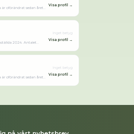
Visa profil →
 är oförändrat sedan året
Inget betyg
Visa profil →
ställda 2024. Antalet
som varit aktivt sedan 2014.
psåret (2024).Läs merLäs mindre
Inget betyg
Visa profil →
 är oförändrat sedan året
dig på vårt nyhetsbrev