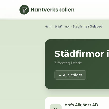
Hoppa till huvudinnehåll
Hem
›
Städfirmor
›
Städfirma i Gislaved
Städfirmor 
3
företag listade
← Alla städer
Hoofs Alltjänst AB