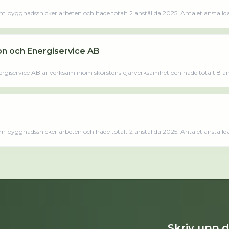
m byggnadssnickeriarbeten och hade totalt 2 anställda 2025. Antalet anställda
ktivt sedan 2019. Hoofs Alltjänst AB omsatte 1 450 000,00 kr senaste räkenskapsåret (2025).Läs
on och Energiservice AB
rgiservice AB är verksam inom skorstensfejarverksamhet och hade totalt 8 an
 sedan 2023 då det jobbade 6 personer på företaget. Bolaget är ett aktiebolag 
GGVV Sotning Ventilation och Energiservice AB omsatte 6 708 000,00 kr senaste räkenska
m byggnadssnickeriarbeten och hade totalt 2 anställda 2025. Antalet anställda
ktivt sedan 2019. Hoofs Alltjänst AB omsatte 1 450 000,00 kr senaste räkenskapsåret (2025).Läs
Skriv upp 