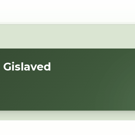
i
Gislaved