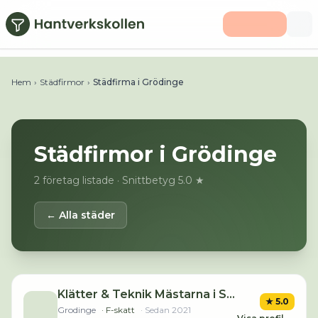
Hoppa till huvudinnehåll
Hem
›
Städfirmor
›
Städfirma i Grödinge
Städfirmor i
Grödinge
2
företag listade
· Snittbetyg 5.0 ★
← Alla städer
Klätter & Teknik Mästarna i Stockholm AB
★
5.0
Grodinge
· F-skatt
· Sedan
2021