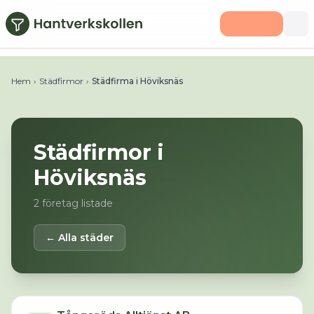
Hoppa till huvudinnehåll
Hem
›
Städfirmor
›
Städfirma i Höviksnäs
Städfirmor i
Höviksnäs
2
företag listade
← Alla städer