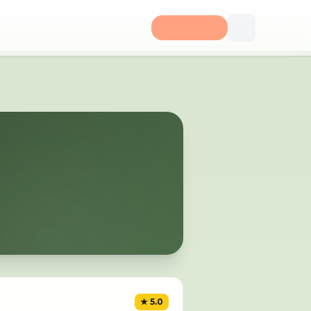
★
5.0