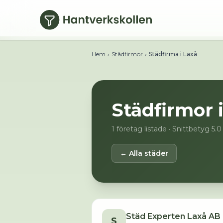
Hoppa till huvudinnehåll
Hem
›
Städfirmor
›
Städfirma i Laxå
Städfirmor 
1
företag listade
· Snittbetyg 5.0
← Alla städer
Städ Experten Laxå AB
S