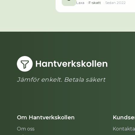
Laxa
· F-skatt
· Sedan
2022
Jämför enkelt. Betala säkert
Om Hantverkskollen
Kundser
Om oss
Kontakta