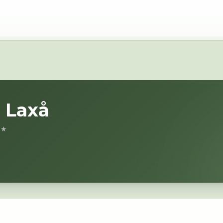
i
Laxå
 ★