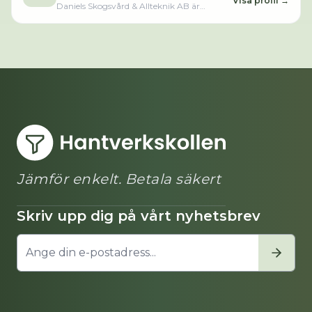
Visa profil →
Daniels Skogsvård & Allteknik AB är
verksam inom mark- och grundarbeten
och hade totalt 2 anställda 2025. Antalet
anställda är oförändrat sedan året innan.
Bolaget är ett aktiebolag som varit aktivt
sedan 2018. Daniels Skogsvård & Allteknik
AB omsatte 5 728 000,00 kr senaste
räkenskapsåret (2025).Läs merLäs mindre
Jämför enkelt. Betala säkert
Skriv upp dig på vårt nyhetsbrev