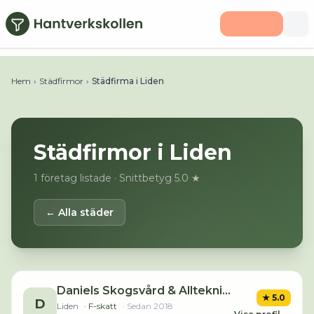
Hoppa till huvudinnehåll
Hem
›
Städfirmor
›
Städfirma i Liden
Städfirmor i
Liden
1
företag listade
· Snittbetyg 5.0 ★
← Alla städer
Daniels Skogsvård & Allteknik AB
★
5.0
D
Liden
· F-skatt
· Sedan
2018