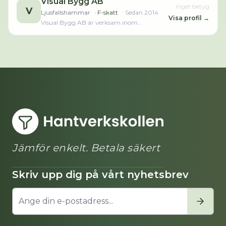
Visual Bygg AB
Inget betyg
V
Ljusfallshammar
· F-skatt
· Sedan
2014
Visa profil →
Visual Bygg AB är verksam inom
byggnadssnickeriarbeten. Bolaget är ett
aktiebolag som varit aktivt sedan 2014.
Visual Bygg AB omsatte 2 000,00 kr
senaste räkenskapsåret (2025).
Jämför enkelt. Betala säkert
Skriv upp dig på vårt nyhetsbrev