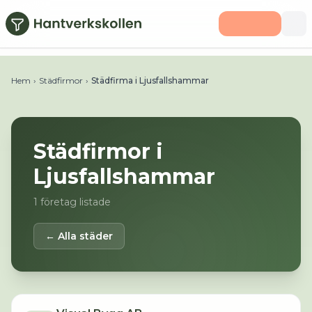
Hoppa till huvudinnehåll
Hem
›
Städfirmor
›
Städfirma i Ljusfallshammar
Städfirmor i
Ljusfallshammar
1
företag listade
← Alla städer