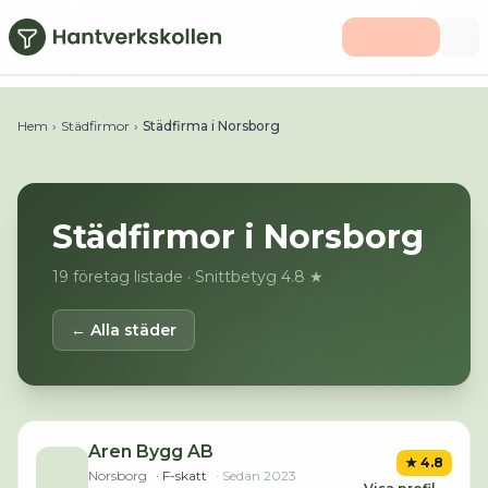
Hoppa till huvudinnehåll
Hem
›
Städfirmor
›
Städfirma i Norsborg
Städfirmor i
Norsborg
19
företag listade
· Snittbetyg 4.8 ★
← Alla städer
Aren Bygg AB
★
4.8
Norsborg
· F-skatt
· Sedan
2023