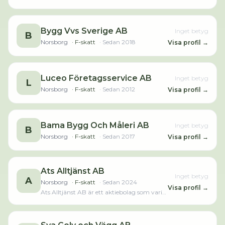
byggnadssnickeriarbeten. Bolaget är ett
aktiebolag som varit aktivt sedan 2015.
Bygg Vvs Sverige AB
Inget betyg
B
Norsborg
· F-skatt
· Sedan
2018
Visa profil →
Luceo Företagsservice AB
Inget betyg
L
Norsborg
· F-skatt
· Sedan
2012
Visa profil →
Bama Bygg Och Måleri AB
Inget betyg
B
Norsborg
· F-skatt
· Sedan
2017
Visa profil →
Ats Alltjänst AB
Inget betyg
A
Norsborg
· F-skatt
· Sedan
2024
Visa profil →
Ats Alltjänst AB är ett aktiebolag som varit
aktivt sedan 2024 och är verksam inom
skötsel och underhåll av grönytor.