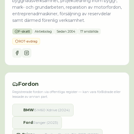
byggnadsverksamhet, projektledning inom bygg-,
mark- och grundarbeten, reparation av motorfordon,
entreprenadmaskiner, försäljning av reservdelar
samt därmed förenlig verksamhet.
F-skatt
Aktiebolag
Sedan
2004
17 anställda
ROT-avdrag
Fordon
Registrerade fordon via offentliga register — kan vara föråldrade eller
leasade av annan part.
BMW
I5 M60 Xdrive (2024)
Ford
Ranger (2023)