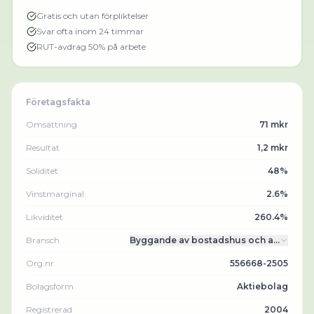
Gratis och utan förpliktelser
Svar ofta inom 24 timmar
RUT-avdrag 50% på arbete
Företagsfakta
Omsättning
71 mkr
Resultat
1,2 mkr
Soliditet
48%
Vinstmarginal
2.6%
Likviditet
260.4%
Bransch
Byggande av bostadshus och a…
Org.nr
556668-2505
Bolagsform
Aktiebolag
Registrerad
2004