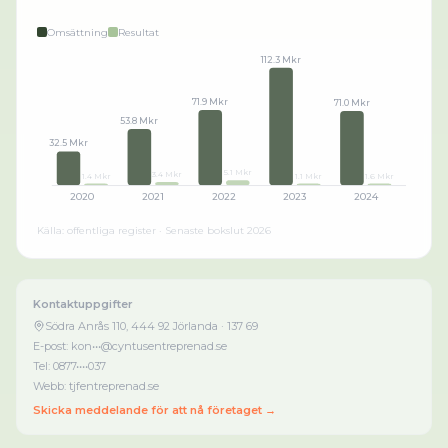
Omsättning
Resultat
112.3 Mkr
71.9 Mkr
71.0 Mkr
53.8 Mkr
32.5 Mkr
5.1 Mkr
3.4 Mkr
1.4 Mkr
1.1 Mkr
1.6 Mkr
2020
2021
2022
2023
2024
Källa: offentliga register · Senaste bokslut
2026
Kontaktuppgifter
Södra Anrås 110, 444 92 Jörlanda
· 137 69
E-post:
kon•••@cyntusentreprenad.se
Tel:
0877••••037
Webb:
tjfentreprenad.se
Skicka meddelande för att nå företaget →