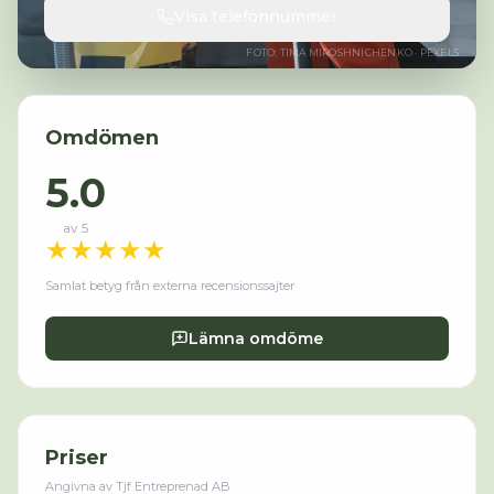
Visa telefonnummer
FOTO:
TIMA MIROSHNICHENKO
· PEXELS
Omdömen
5.0
av 5
★
★
★
★
★
Samlat betyg från externa recensionssajter
Lämna omdöme
Priser
Angivna av
Tjf Entreprenad AB