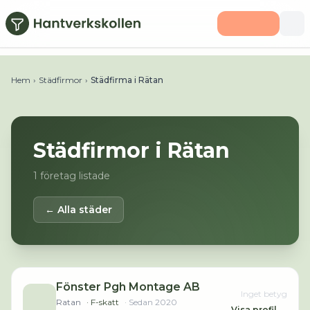
Hoppa till huvudinnehåll
Hem
›
Städfirmor
›
Städfirma i Rätan
Städfirmor i
Rätan
1
företag listade
← Alla städer
Fönster Pgh Montage AB
Inget betyg
Ratan
· F-skatt
· Sedan
2020
Visa profil →