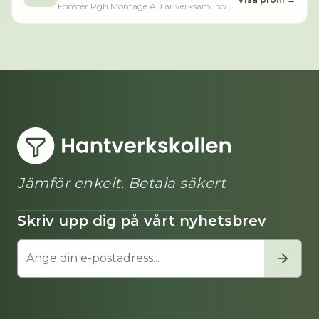
Fönster Pgh Montage AB är verksam inom
byggnadssnickeriarbeten och hade totalt 2
anställda 2025. Antalet anställda är
oförändrat sedan året innan. Bolaget är ett
aktiebolag som varit aktivt sedan 2020.
Fönster Pgh Montage AB omsatte
1 641 000,00 kr senaste räkenskapsåret
(2025).Läs merLäs mindre
Jämför enkelt. Betala säkert
Skriv upp dig på vårt nyhetsbrev