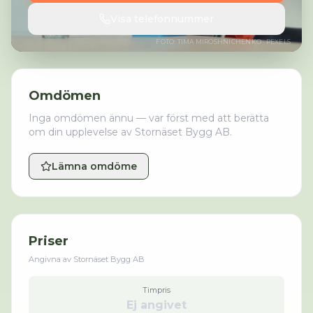
Visa telefonnummer
FOTO:
TIMA MIROSHNICHENKO
· PEXELS
Omdömen
Inga omdömen ännu — var först med att berätta
om din upplevelse av
Stornäset Bygg AB
.
Lämna omdöme
Priser
Angivna av
Stornäset Bygg AB
Timpris
Ej angivet