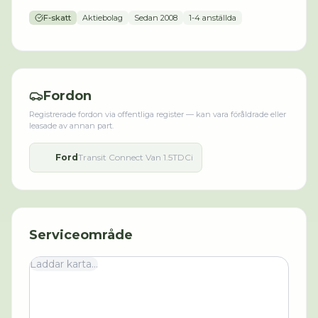
F-skatt
Aktiebolag
Sedan
2008
1-4 anställda
Fordon
Registrerade fordon via offentliga register — kan vara föråldrade eller
leasade av annan part.
Ford
Transit Connect Van 1.5TDCi
Serviceområde
Laddar karta...