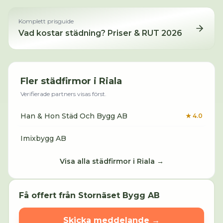
Komplett prisguide
Vad kostar städning? Priser & RUT 2026
Fler städfirmor i
Riala
Verifierade partners visas först.
Han & Hon Städ Och Bygg AB
★
4.0
Imixbygg AB
Visa alla städfirmor i
Riala
→
Få offert från
Stornäset Bygg AB
Skicka meddelande →