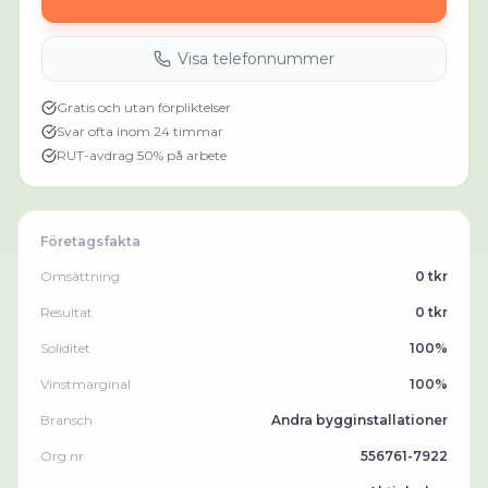
Visa telefonnummer
Gratis och utan förpliktelser
Svar ofta inom 24 timmar
RUT-avdrag 50% på arbete
Företagsfakta
Omsättning
0 tkr
Resultat
0 tkr
Soliditet
100%
Vinstmarginal
100%
Bransch
Andra bygginstallationer
Org.nr
556761-7922