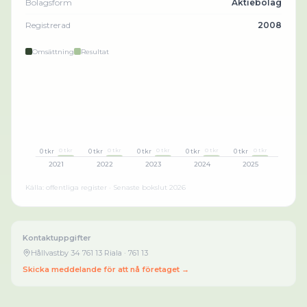
Bolagsform
Aktiebolag
Registrerad
2008
Omsättning
Resultat
0 tkr
0 tkr
0 tkr
0 tkr
0 tkr
0 tkr
0 tkr
0 tkr
0 tkr
0 tkr
2021
2022
2023
2024
2025
Källa: offentliga register · Senaste bokslut
2026
Kontaktuppgifter
Hållvastby 34 761 13 Riala
· 761 13
Skicka meddelande för att nå företaget →