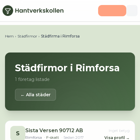
Hoppa till huvudinnehåll
Hem
›
Städfirmor
›
Städfirma i Rimforsa
Städfirmor i
Rimforsa
1
företag listade
← Alla städer
Sista Versen 90712 AB
Inget betyg
S
Rimforsa
· F-skatt
· Sedan
2017
Visa profil →