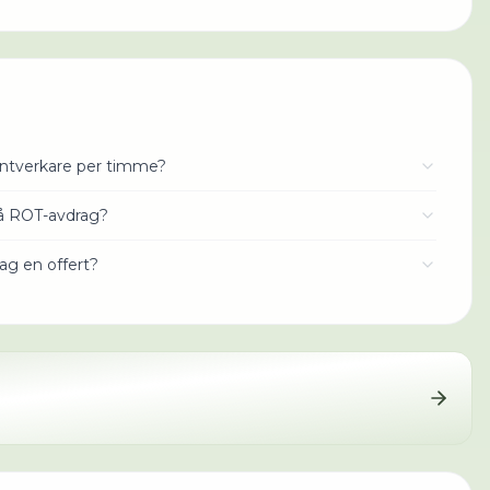
antverkare per timme?
få ROT-avdrag?
jag en offert?