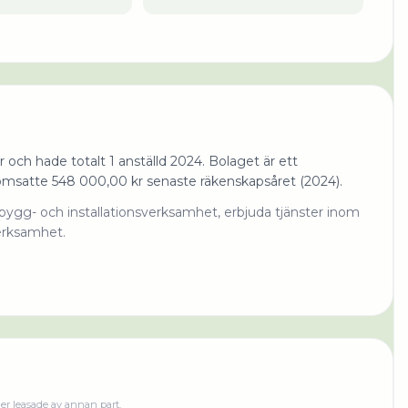
och hade totalt 1 anställd 2024. Bolaget är ett
 omsatte 548 000,00 kr senaste räkenskapsåret (2024).
bygg- och installationsverksamhet, erbjuda tjänster inom
erksamhet.
ler leasade av annan part.