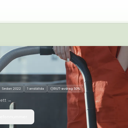
 372 36 Ronneby
Sedan
2022
1 anställda
RUT-avdrag 50%
 ett →
elefonnummer