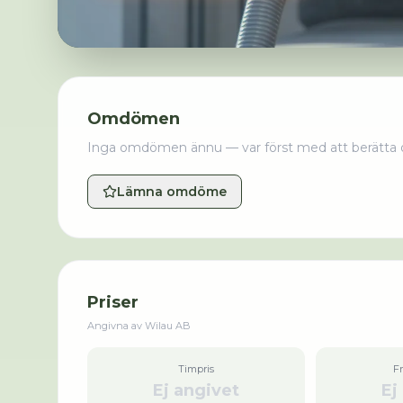
Omdömen
Inga omdömen ännu — var först med att berätta 
Lämna omdöme
Priser
Angivna av
Wilau AB
Timpris
F
Ej angivet
Ej