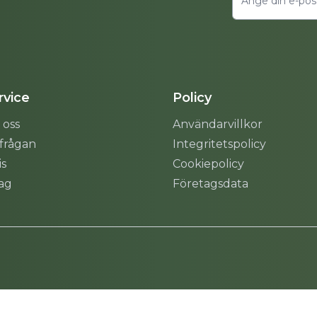
vice
Policy
 oss
Användarvillkor
rfrågan
Integritetspolicy
is
Cookiepolicy
tag
Företagsdata