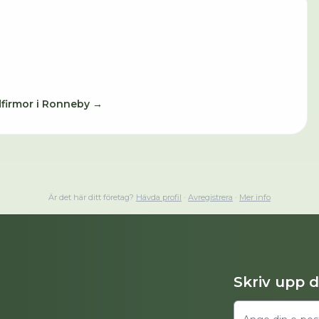
dfirmor i
Ronneby
→
Är det här ditt företag?
Hävda profil
·
Avregistrera
·
Mer info
Skriv upp 