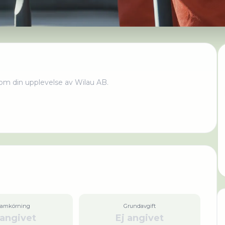
om din upplevelse av
Wilau AB
.
ramkörning
Grundavgift
 angivet
Ej angivet