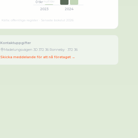
null tkr
0 tkr
2023
2024
Källa: offentliga register · Senaste bokslut
2026
Kontaktuppgifter
Madelungsvägen 3D 372 36 Ronneby
· 372 36
Skicka meddelande för att nå företaget →