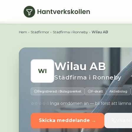
Hoppa till huvudinnehåll
Telefon:
E-post:
Webbplats:
Adress:
Madelungsvägen 3D
Hem
›
Städfirmor
›
Städfirma i Ronneby
›
Wilau AB
Wilau AB
WI
Städfirma
i
Ronneby
Registrerad i Bolagsverket
F-skatt
Aktiebolag
☆☆☆☆☆
Inga omdömen än — bli först att lämna
Skicka meddelande →
Visa t