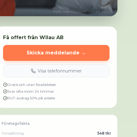
FOTO:
TIMA MIROSHNICHENKO
· PEXELS
Få offert från
Wilau AB
Skicka meddelande →
Visa telefonnummer
Gratis och utan förpliktelser
Svar ofta inom 24 timmar
RUT-avdrag 50% på arbete
Företagsfakta
Omsättning
548 tkr