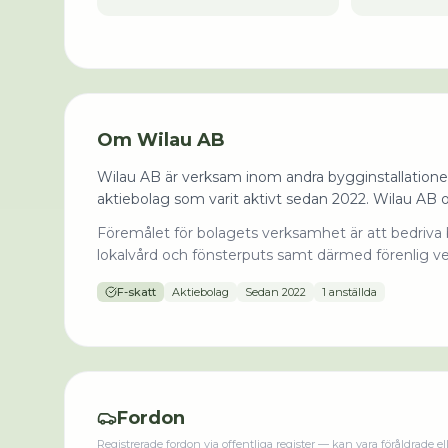
Om
Wilau AB
Wilau AB är verksam inom andra bygginstallationer 
aktiebolag som varit aktivt sedan 2022. Wilau AB
Föremålet för bolagets verksamhet är att bedriva 
lokalvård och fönsterputs samt därmed förenlig v
F-skatt
Aktiebolag
Sedan
2022
1 anställda
Fordon
Registrerade fordon via offentliga register — kan vara föråldrade el