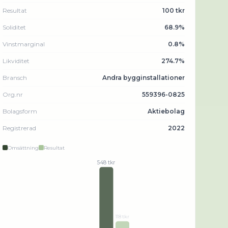
Resultat
100 tkr
Soliditet
68.9%
Vinstmarginal
0.8%
Likviditet
274.7%
Bransch
Andra bygginstallationer
Org.nr
559396-0825
Bolagsform
Aktiebolag
Registrerad
2022
Omsättning
Resultat
548 tkr
118 tkr