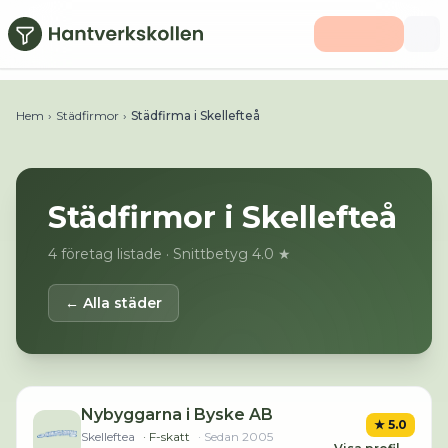
Hoppa till huvudinnehåll
Hem
›
Städfirmor
›
Städfirma i Skellefteå
Städfirmor i
Skellefteå
4
företag listade
· Snittbetyg 4.0 ★
← Alla städer
Nybyggarna i Byske AB
★
5.0
Skelleftea
· F-skatt
· Sedan
2005