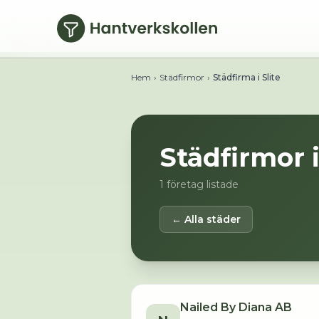
Hoppa till huvudinnehåll
Hem
›
Städfirmor
›
Städfirma i Slite
Städfirmor 
1
företag listade
← Alla städer
Nailed By Diana AB