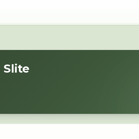
i
Slite