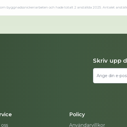
m byggnadssnickeriarbeten och hade totalt 2 anställda 2025. Antalet anställ
ktivt sedan 2021. Nailed By Diana AB omsatte 1 101 000,00 kr senaste räkenskapsåret (2025).Läs
Skriv upp 
vice
Policy
 oss
Användarvillkor