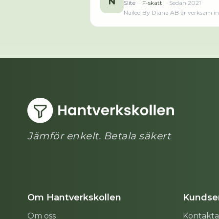
N
Slite
· F-skatt
· Sedan
2021
Nailed By Diana AB är verksam ino
innan. Bolaget är ett aktiebolag som varit a
merLäs mindre
Jämför enkelt. Betala säkert
Om Hantverkskollen
Kundser
Om oss
Kontakta