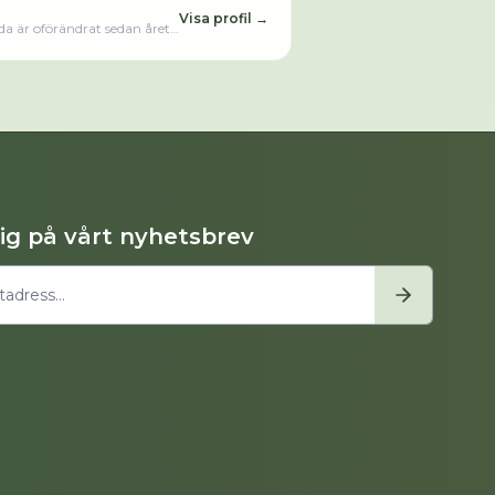
Visa profil →
da är oförändrat sedan året
dig på vårt nyhetsbrev