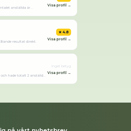
Visa profil →
talet anställda är
 AB omsatte
★
4.8
Visa profil →
lande resultat direkt.
Inget betyg
Visa profil →
och hade totalt 2 anställda
 ett aktiebolag som varit
kapsåret (2024).Läs merLäs mindre
dig på vårt nyhetsbrev