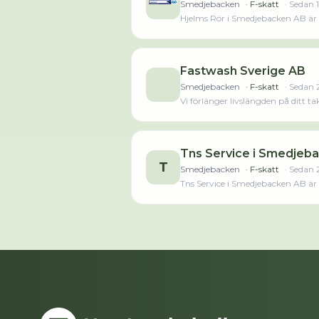
Smedjebacken
· F-skatt
· Sedan
Hjelms Rör i Smedjebacken AB är 
oförändrat sedan året innan. Bola
14 721 000,00 kr sen
Fastwash Sverige AB
Smedjebacken
· F-skatt
· Sedan
Vi förlänger livslängden på ditt t
Tns Service i Smedjeb
T
Smedjebacken
· F-skatt
· Sedan
Tns Service i Smedjebacken AB är
2024. Antalet anställda har minsk