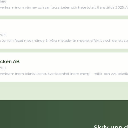
1989
verksam inom värme- och sanitetsarbeten och hade totalt 6 anställda 2025. An
get är ett aktiebolag som varit aktivt sedan 1989. Hjelms Rör i Smedjebacken
aste räkenskapsåret (2025).Läs merLäs mindre
2019
ak och din fasad med många år.Våra metoder är mycket effektiva och ger ett strå
acken AB
2011
 verksam inom teknisk konsultverksamhet inom energi-, miljö- och vvs-teknik 
at med 1 person sedan 2023 då det jobbade 3 personer på företaget. Bolaget är
aktivt sedan 2011. Tns Service i Smedjebacken AB omsatte 3 524 000,00 kr senaste räkens
Skriv upp 