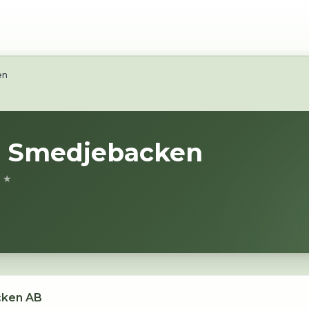
en
i
Smedjebacken
9 ★
cken AB