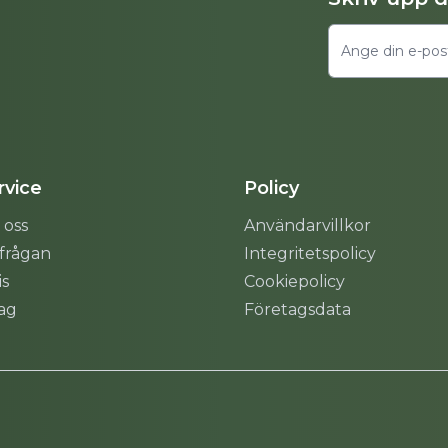
vice
Policy
 oss
Användarvillkor
rfrågan
Integritetspolicy
is
Cookiepolicy
tag
Företagsdata