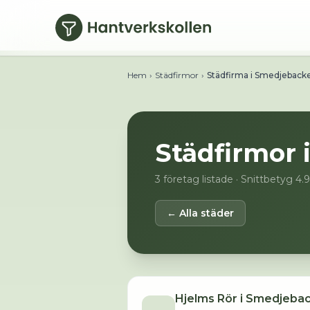
Hoppa till huvudinnehåll
Hem
›
Städfirmor
›
Städfirma i Smedjeback
Städfirmor 
3
företag listade
· Snittbetyg 4.
← Alla städer
Hjelms Rör i Smedjeba