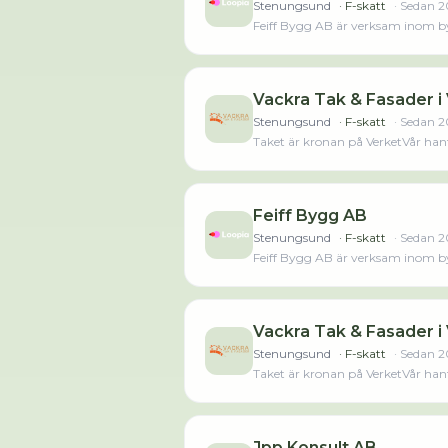
Stenungsund
· F-skatt
· Sedan
2
Feiff Bygg AB är verksam inom by
2023 då det jobbade 6 personer på
senaste räkenskapsåret (2024).L
Vackra Tak & Fasader i
Stenungsund
· F-skatt
· Sedan
2
Taket är kronan på VerketVår hantv
bygger grunden för ett hem fyllt 
mindre
Feiff Bygg AB
Stenungsund
· F-skatt
· Sedan
2
Feiff Bygg AB är verksam inom by
2023 då det jobbade 6 personer på
senaste räkenskapsåret (2024).L
Vackra Tak & Fasader i
Stenungsund
· F-skatt
· Sedan
2
Taket är kronan på VerketVår hantv
bygger grunden för ett hem fyllt 
mindre
Jpp Konsult AB