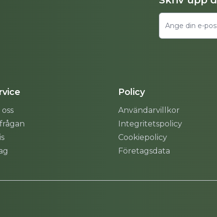
Skriv upp 
vice
Policy
 oss
Användarvillkor
rfrågan
Integritetspolicy
is
Cookiepolicy
tag
Företagsdata