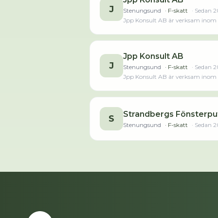
J
Stenungsund
· F-skatt
· Sedan
2
Jpp Konsult AB är verksam inom ve
Jpp Konsult AB
J
Stenungsund
· F-skatt
· Sedan
2
Jpp Konsult AB är verksam inom ve
Strandbergs Fönsterpu
S
Stenungsund
· F-skatt
· Sedan
2