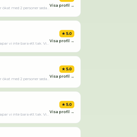
Visa profil →
ar ökat med 2 personer sedan
g AB omsatte 7 056 000,00 kr
★
5.0
Visa profil →
ar vi inte bara ett tak. Vi
sad vackra igen.Läs merLäs
★
5.0
Visa profil →
ar ökat med 2 personer sedan
g AB omsatte 7 056 000,00 kr
★
5.0
Visa profil →
ar vi inte bara ett tak. Vi
sad vackra igen.Läs merLäs