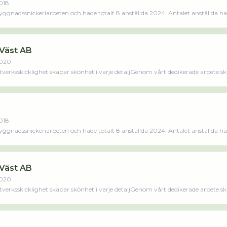
018
ggnadssnickeriarbeten och hade totalt 8 anställda 2024. Antalet anställda h
 företaget. Bolaget är ett aktiebolag som varit aktivt sedan 2018. Feiff Byg
äs merLäs mindre
 Väst AB
020
erksskicklighet skapar skönhet i varje detaljGenom vårt dedikerade arbete skap
av skönhet och hantverksskicklighet.Vår önskan är att göra ditt tak och din fa
018
ggnadssnickeriarbeten och hade totalt 8 anställda 2024. Antalet anställda h
 företaget. Bolaget är ett aktiebolag som varit aktivt sedan 2018. Feiff Byg
äs merLäs mindre
 Väst AB
020
erksskicklighet skapar skönhet i varje detaljGenom vårt dedikerade arbete skap
av skönhet och hantverksskicklighet.Vår önskan är att göra ditt tak och din fa