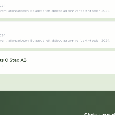
024
ntilationsarbeten. Bolaget är ett aktiebolag som varit aktivt sedan 2024.
024
ntilationsarbeten. Bolaget är ett aktiebolag som varit aktivt sedan 2024.
ts O Städ AB
015