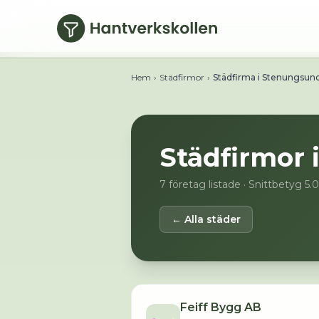
Hoppa till huvudinnehåll
Hem
›
Städfirmor
›
Städfirma i Stenungsun
Städfirmor 
7
företag listade
· Snittbetyg 5.
← Alla städer
Feiff Bygg AB