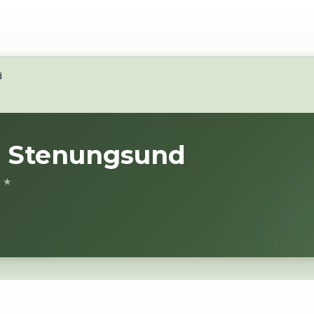
d
i
Stenungsund
0 ★