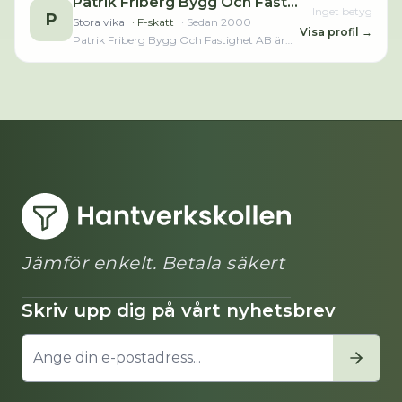
Patrik Friberg Bygg Och Fastighet AB
Inget betyg
P
Stora vika
· F-skatt
· Sedan
2000
Visa profil →
Patrik Friberg Bygg Och Fastighet AB är
verksam inom byggande av bostadshus
och andra byggnader och hade totalt 3
anställda 2024. Antalet anställda är
oförändrat sedan året innan. Bolaget är ett
aktiebolag som varit aktivt sedan 2000.
Patrik Friberg Bygg Och Fastighet AB
omsatte 3 569 000,00 kr senaste
räkenskapsåret (2024).Läs merLäs mindre
Jämför enkelt. Betala säkert
Skriv upp dig på vårt nyhetsbrev