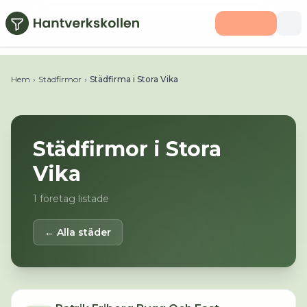
Hoppa till huvudinnehåll
Hem
›
Städfirmor
›
Städfirma i Stora Vika
Städfirmor i
Stora
Vika
1
företag listade
← Alla städer