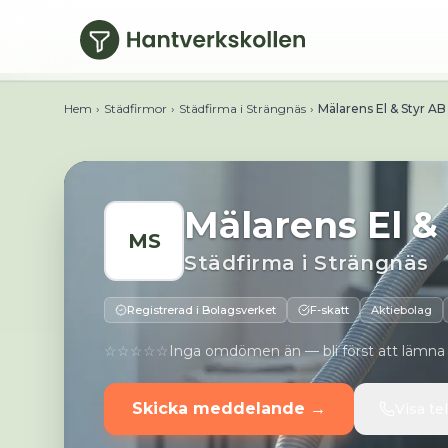
Hoppa till huvudinnehåll
Telefon:
E-post:
Webbplats:
Adress:
ingvarsvägen 35, 64
Hem
›
Städfirmor
›
Städfirma i Strängnäs
›
Mälarens El & Styr AB
Mälarens El &
MS
Städfirma
i
Strängnäs
Registrerad i Bolagsverket
F-skatt
Aktiebolag
☆☆☆☆☆
Inga omdömen än — bli först att lämna
Skicka meddelande →
Visa t