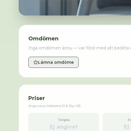
Omdömen
Inga omdömen ännu — var först med att berätta 
Lämna omdöme
Priser
Angivna av
Mälarens El & Styr AB
Timpris
F
Ej angivet
Ej