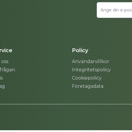
vice
Policy
 oss
Användarvillkor
rfrågan
Integritetspolicy
is
Cookiepolicy
tag
Företagsdata