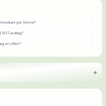
antverkare per timme?
få ROT-avdrag?
jag en offert?