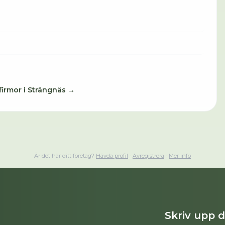
firmor i
Strängnäs
→
Är det här ditt företag?
Hävda profil
·
Avregistrera
·
Mer info
Skriv upp 