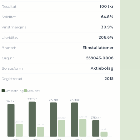
Resultat
100 tkr
Soliditet
64.8%
Vinstmarginal
30.9%
Likviditet
206.6%
Bransch
Elinstallationer
Org.nr
559043-0806
Bolagsform
Aktiebolag
Registrerad
2015
Omsättning
Resultat
792 tkr
772 tkr
770 tkr
741 tkr
402 tkr
375 tkr
376 tkr
291 tkr
223 tkr
115 tkr