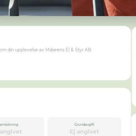
om din upplevelse av
Mälarens El & Styr AB
.
ramkörning
Grundavgift
 angivet
Ej angivet