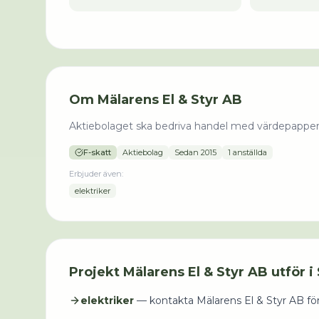
Om
Mälarens El & Styr AB
Aktiebolaget ska bedriva handel med värdepapper, e
F-skatt
Aktiebolag
Sedan
2015
1 anställda
Erbjuder även:
elektriker
Projekt
Mälarens El & Styr AB
utför i
elektriker
— kontakta
Mälarens El & Styr AB
för