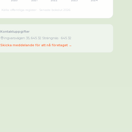
2020
2021
2022
2023
2024
Källa: offentliga register · Senaste bokslut
2026
Kontaktuppgifter
ingvarsvägen 35, 645 32 Strängnäs
· 645 32
Skicka meddelande för att nå företaget →