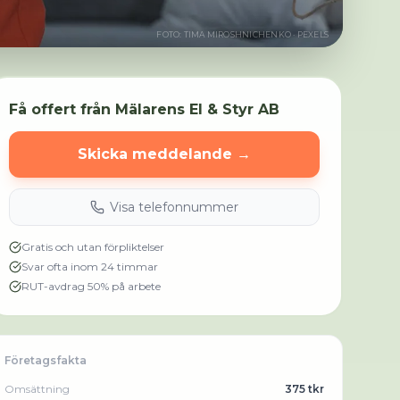
FOTO:
TIMA MIROSHNICHENKO
· PEXELS
Få offert från
Mälarens El & Styr AB
Skicka meddelande →
Visa telefonnummer
Gratis och utan förpliktelser
Svar ofta inom 24 timmar
RUT-avdrag 50% på arbete
Företagsfakta
Omsättning
375 tkr