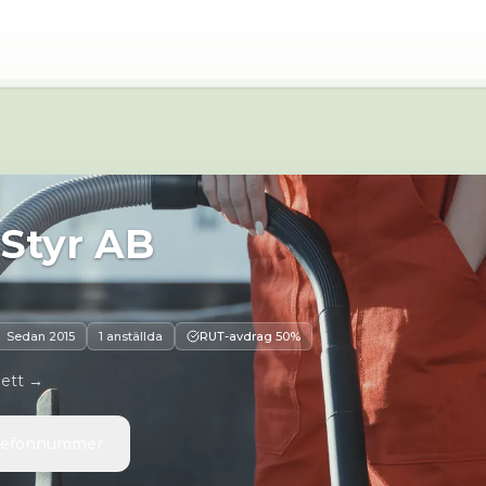
5 32 Strängnäs
 Styr AB
Sedan
2015
1 anställda
RUT-avdrag 50%
 ett →
elefonnummer