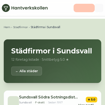
Hoppa till huvudinnehåll
Hem
›
Städfirmor
›
Städfirma i Sundsvall
Städfirmor i
Sundsvall
12
företag listade
· Snittbetyg 5.0 ★
← Alla städer
Sundsvall Södra Sotningsdistrikt AB
★
5.0
Sundsvall
· F-skatt
· Sedan
1997