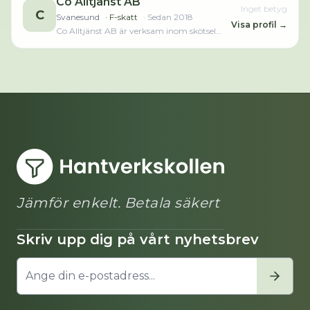
Co Alltjänst AB
Inget betyg
C
Svanesund
· F-skatt
· Sedan
2018
Visa profil →
Co Alltjänst AB är verksam inom skötsel
och underhåll av grönytor och hade totalt 1
anställd 2025. Antalet anställda är
oförändrat sedan året innan. Bolaget är ett
aktiebolag som varit aktivt sedan 2018. Co
Alltjänst AB omsatte 440 000,00 kr
senaste räkenskapsåret (2025).
Jämför enkelt. Betala säkert
Skriv upp dig på vårt nyhetsbrev