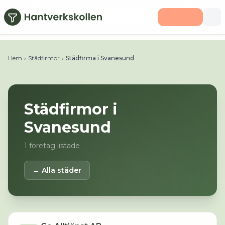
Hoppa till huvudinnehåll
Hem
›
Städfirmor
›
Städfirma i Svanesund
Städfirmor i
Svanesund
1
företag listade
← Alla städer