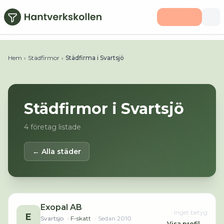
Hoppa till huvudinnehåll
Hem
›
Städfirmor
›
Städfirma i Svartsjö
Städfirmor i
Svartsjö
4
företag listade
← Alla städer
Exopal AB
Inget betyg
E
Svartsjo
· F-skatt
· Sedan
2010
Visa profil →