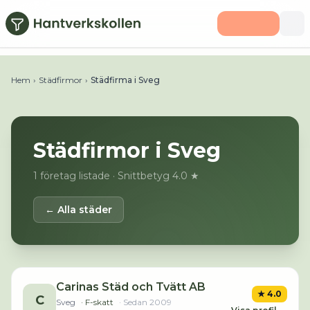
Hoppa till huvudinnehåll
Hem
›
Städfirmor
›
Städfirma i Sveg
Städfirmor i
Sveg
1
företag listade
· Snittbetyg 4.0 ★
← Alla städer
Carinas Städ och Tvätt AB
★
4.0
C
Sveg
· F-skatt
· Sedan
2009