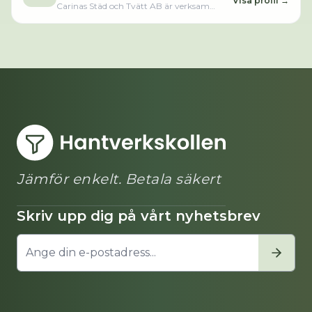
Visa profil →
Carinas Städ och Tvätt AB är verksam
inom lokalvård och hade totalt 13 anställda
2024. Antalet anställda är oförändrat sedan
året innan. Bolaget är ett aktiebolag som
varit aktivt sedan 2009. Carinas Städ och
Tvätt AB omsatte 8 750 000,00 kr senaste
räkenskapsåret (2024).Läs merLäs mindre
Jämför enkelt. Betala säkert
Skriv upp dig på vårt nyhetsbrev