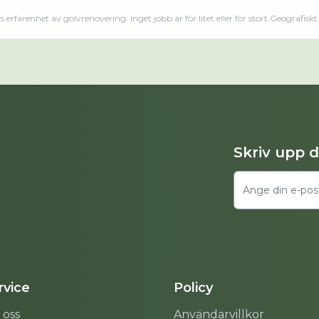
erfarenhet av golvrenovering. Inget jobb är för litet eller för stort.Geografisk
 även utanför länet om behovet uppstår. Vid större projekt samarbetar vi me
ör både stora och små projekt.Har du funderingar om att slipa ditt trägolv elle
 önskan är vår utmaning. Läs merLäs mindre
Skriv upp 
vice
Policy
 oss
Användarvillkor