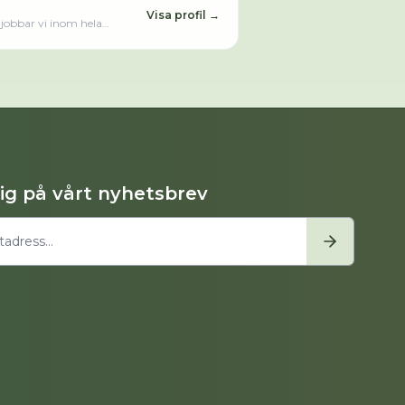
Visa profil →
t jobbar vi inom hela
d två andra småföretagare i
r renovera linoleum golvet,
dig på vårt nyhetsbrev