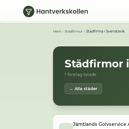
Hoppa till huvudinnehåll
Hem
›
Städfirmor
›
Städfirma i Svenstavik
Städfirmor 
1
företag listade
← Alla städer
Jämtlands Golvservice