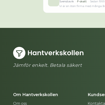
Svenstavik
· F-skatt
· Sedan
1999
Vi är en liten firma med många års 
Jämtland och Härjedalen men åker
länet. Därigenom har vi resurser f
tveka inte att kontakta oss. Din
Jämför enkelt. Betala säkert
Om Hantverkskollen
Kundser
Om oss
Kontakta