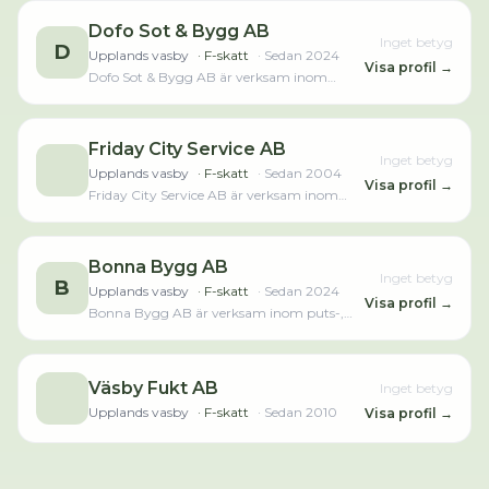
Dofo Sot & Bygg AB
Inget betyg
D
Upplands vasby
· F-skatt
· Sedan
2024
Visa profil →
Dofo Sot & Bygg AB är verksam inom
skorstensfejarverksamhet och hade totalt 1
anställd 2025. Bolaget är ett aktiebolag
som varit aktivt sedan 2024. Dofo Sot &
Bygg AB omsatte 605 000,00 kr senaste
Friday City Service AB
Inget betyg
räkenskapsåret (2025).
Upplands vasby
· F-skatt
· Sedan
2004
Visa profil →
Friday City Service AB är verksam inom
byggnadssnickeriarbeten och hade totalt 16
anställda 2024. Antalet anställda har
minskat med 2 personer sedan 2023 då det
jobbade 18 personer på företaget. Bolaget
Bonna Bygg AB
Inget betyg
är ett aktiebolag som varit aktivt sedan
B
Upplands vasby
· F-skatt
· Sedan
2024
2004. Friday City Service AB omsatte
Visa profil →
Bonna Bygg AB är verksam inom puts-,
10 032 000,00 kr senaste räkenskapsåret
fasad- och stuckatörsarbeten och hade
(2024).Läs merLäs mindre
totalt 8 anställda 2024. Bolaget är ett
aktiebolag som varit aktivt sedan 2024.
Bonna Bygg AB omsatte 3 487 000,00 kr
Väsby Fukt AB
Inget betyg
senaste räkenskapsåret (2024).
Upplands vasby
· F-skatt
· Sedan
2010
Visa profil →