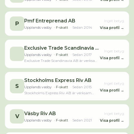
Pmf Entreprenad AB
Inget betyg
P
Upplands vasby
· F-skatt
· Sedan
2014
Visa profil →
Exclusive Trade Scandinavia AB
Inget betyg
Upplands vasby
· F-skatt
· Sedan
2017
Visa profil →
Exclusive Trade Scandinavia AB är verksam
inom vägtransport, godstrafik och hade
totalt 2 anställda 2025. Antalet anställda
har minskat med 1 person sedan 2024 då
det jobbade 3 personer på företaget.
Stockholms Express Riv AB
Inget betyg
Bolaget är ett aktiebolag som varit aktivt
S
Upplands vasby
· F-skatt
· Sedan
2015
sedan 2017. Exclusive Trade Scandinavia AB
Visa profil →
Stockholms Express Riv AB är verksam
omsatte 2 379 000,00 kr senaste
inom rivning av hus och byggnader.
räkenskapsåret (2025).Läs merLäs mindre
Bolaget är ett aktiebolag som varit aktivt
sedan 2015. Stockholms Express Riv AB
omsatte 1 737 000,00 kr senaste
Väsby Riv AB
Inget betyg
V
räkenskapsåret (2025).
Upplands vasby
· F-skatt
· Sedan
2021
Visa profil →