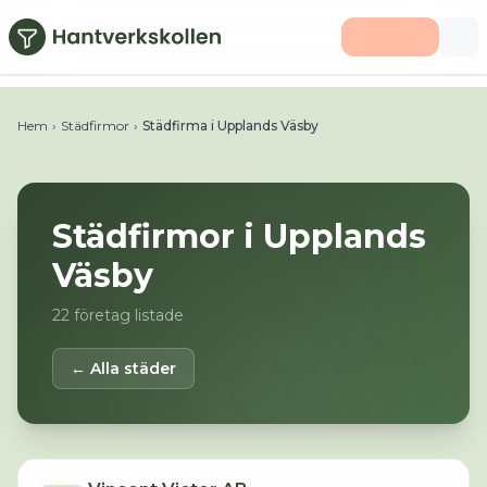
Hoppa till huvudinnehåll
Hem
›
Städfirmor
›
Städfirma i Upplands Väsby
Städfirmor i
Upplands
Väsby
22
företag listade
← Alla städer