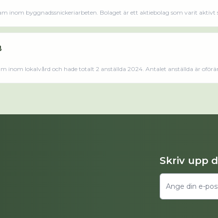
m inom byggnadssnickeriarbeten. Bolaget är ett aktiebolag som varit aktivt
Trädgård AB omsatte 1 885 000,00 kr senaste räkenskapsåret (2024).
B
m inom lokalvård och hade totalt 2 anställda 2024. Antalet anställda är oförä
Bolaget är ett aktiebolag som varit
Skriv upp 