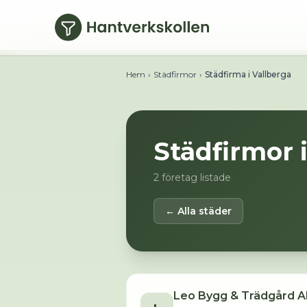
Hoppa till huvudinnehåll
Hem
›
Städfirmor
›
Städfirma i Vallberga
Städfirmor 
2
företag listade
← Alla städer
Leo Bygg & Trädgård 