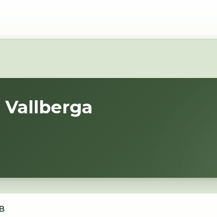
i
Vallberga
AB