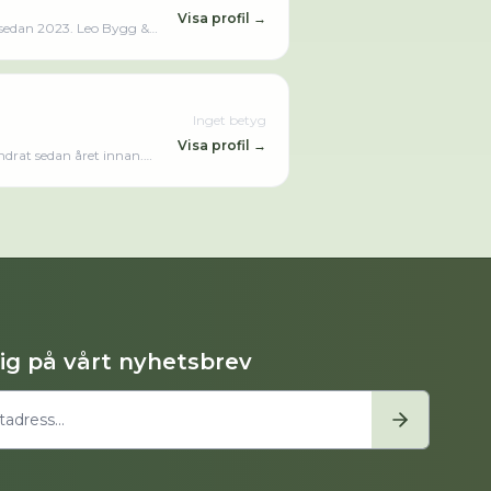
Visa profil →
 sedan 2023. Leo Bygg &
Inget betyg
Visa profil →
ndrat sedan året innan.
 aktivt sedan 2021. Landströms Alltjänst AB omsatte 1 117 000,00 kr senaste räkenskapsåret (2024).
dig på vårt nyhetsbrev