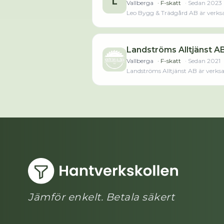
L
Vallberga
· F-skatt
· Sedan
2023
Leo Bygg & Trädgård AB är verksa
Landströms Alltjänst A
Vallberga
· F-skatt
· Sedan
2021
Landströms Alltjänst AB är verksa
Jämför enkelt. Betala säkert