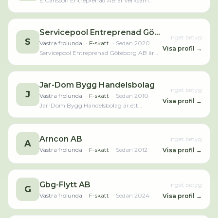
E.Carlsson Entreprenad AB är verksam
18 561 000,00 kr senaste räkenskapsåret
inom fastighetsrelaterad stödverksamhet.
(2025).Läs merLäs mindre
Bolaget är ett aktiebolag som varit aktivt
sedan 2022. E.Carlsson Entreprenad AB
omsatte 134 000,00 kr senaste
Servicepool Entreprenad Göteborg AB
Inget betyg
räkenskapsåret (2024).
S
Vastra frolunda
· F-skatt
· Sedan
2020
Visa profil →
Servicepool Entreprenad Göteborg AB är
verksam inom skötsel och underhåll av
grönytor. Bolaget är ett aktiebolag som
varit aktivt sedan 2020. Servicepool
Entreprenad Göteborg AB omsatte
Jar-Dom Bygg Handelsbolag
Inget betyg
275 000,00 kr senaste räkenskapsåret
J
Vastra frolunda
· F-skatt
· Sedan
2010
(2025).
Visa profil →
Jar-Dom Bygg Handelsbolag är ett
handelsbolag/kommanditbolag som varit
aktivt sedan 2010 och är verksam inom
byggnadssnickeriarbeten.
Arncon AB
Inget betyg
A
Vastra frolunda
· F-skatt
· Sedan
2012
Visa profil →
Gbg-Flytt AB
Inget betyg
G
Vastra frolunda
· F-skatt
· Sedan
2024
Visa profil →