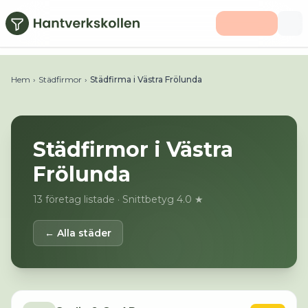
Hoppa till huvudinnehåll
Hem
›
Städfirmor
›
Städfirma i Västra Frölunda
Städfirmor i
Västra
Frölunda
13
företag listade
· Snittbetyg 4.0 ★
← Alla städer