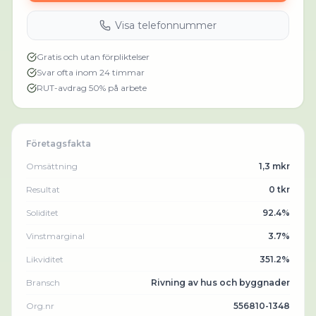
Visa telefonnummer
Gratis och utan förpliktelser
Svar ofta inom 24 timmar
RUT-avdrag 50% på arbete
Företagsfakta
Omsättning
1,3 mkr
Resultat
0 tkr
Soliditet
92.4%
Vinstmarginal
3.7%
Likviditet
351.2%
Bransch
Rivning av hus och byggnader
Org.nr
556810-1348