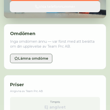
Visa telefonnummer
FOTO:
TIMA MIROSHNICHENKO
· PEXELS
Omdömen
Inga omdömen ännu — var först med att berätta
om din upplevelse av
Team Prc AB
.
Lämna omdöme
Priser
Angivna av
Team Prc AB
Timpris
Ej angivet