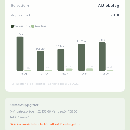
Bolagsform
Aktiebolag
Registrerad
2010
Omsättning
Resultat
1.6 Mkr
1.3 Mkr
1.3 Mkr
1.0 Mkr
905 tkr
99 tkr
94 tkr
48 tkr
46 tkr
4 tkr
2021
2022
2023
2024
2025
Källa: offentliga register · Senaste bokslut
2026
Kontaktuppgifter
Albatrossvägen 52 136 66 Vendelsö
· 136 66
Tel:
0737••••940
Skicka meddelande för att nå företaget →