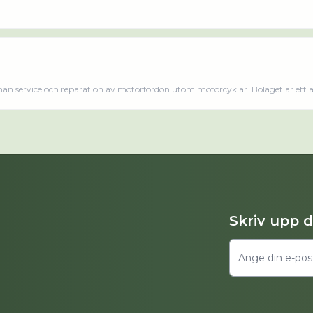
än service och reparation av motorfordon utom motorcyklar. Bolaget är ett a
sedan 2016. Rossi 46 AB omsatte 845 000,00 kr senaste räkenskapsåret (2025).
Skriv upp 