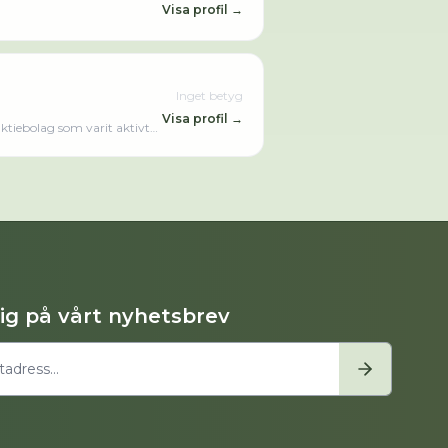
Visa profil →
Inget betyg
Visa profil →
ktiebolag som varit aktivt
dig på vårt nyhetsbrev