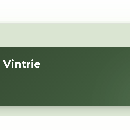
i
Vintrie