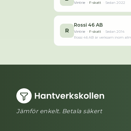
Vintrie
· F-skatt
· Sedan
2022
Rossi 46 AB
R
Vintrie
· F-skatt
· Sedan
2014
Rossi 46 AB är verksam inom allm
Jämför enkelt. Betala säkert