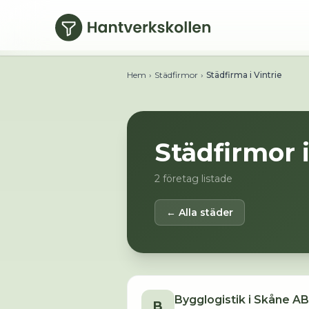
Hoppa till huvudinnehåll
Hem
›
Städfirmor
›
Städfirma i Vintrie
Städfirmor 
2
företag listade
← Alla städer
Bygglogistik i Skåne AB
B