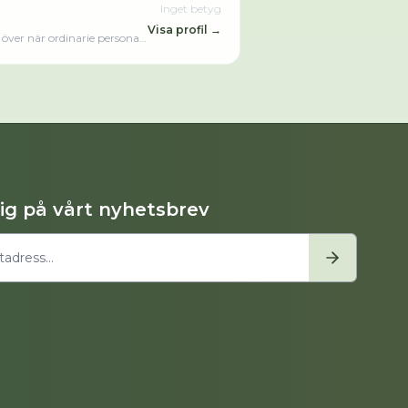
Inget betyg
Visa profil →
över när ordinarie personal
att hjälpa dig närhelst du
dig på vårt nyhetsbrev