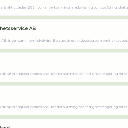
varit aktivt sedan 2024 och är verksam inom redovisning och bokföring; skatt
ghetsservice AB
e AB är verksam inom lokalvård. Bolaget är ett aktiebolag som varit aktivt sed
Fastighetsservice AB omsatte 365 000,00 kr senaste räkenskapsåret (2024).
p till tå! Vi erbjuder professionell fönsterputsning och fastighetsrengöring för f
har från och med januari 2010 ingått ett franchiseavtal med Klotterkonsulten
 en specialutrustad bil för att kunna utföra dessa tjänster på ett professionellt 
p till tå! Vi erbjuder professionell fönsterputsning och fastighetsrengöring för f
har från och med januari 2010 ingått ett franchiseavtal med Klotterkonsulten
 en specialutrustad bil för att kunna utföra dessa tjänster på ett professionellt 
land