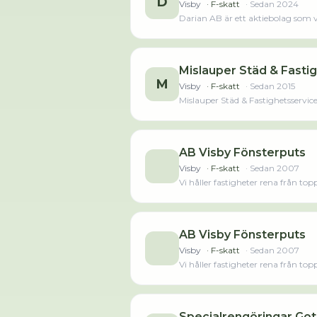
D
Visby
· F-skatt
· Sedan
2024
Darian AB är ett aktiebolag som 
Mislauper Städ & Fasti
M
Visby
· F-skatt
· Sedan
2015
Mislauper Städ & Fastighetsservic
AB Visby Fönsterputs
Visby
· F-skatt
· Sedan
2007
Vi håller fastigheter rena från top
privatpersoner.Visby fönsterputs 
Sverige. Företaget har investerat i
hemsidan!Läs merLäs mindre
AB Visby Fönsterputs
Visby
· F-skatt
· Sedan
2007
Vi håller fastigheter rena från top
privatpersoner.Visby fönsterputs 
Sverige. Företaget har investerat i
hemsidan!Läs merLäs mindre
Specialrengöringar Got