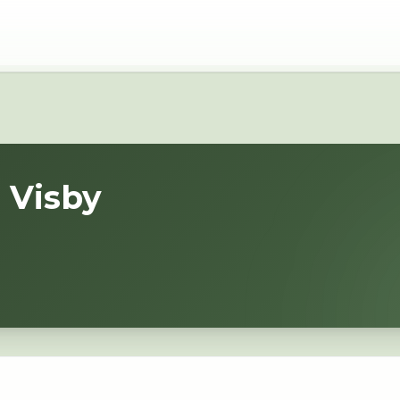
i
Visby