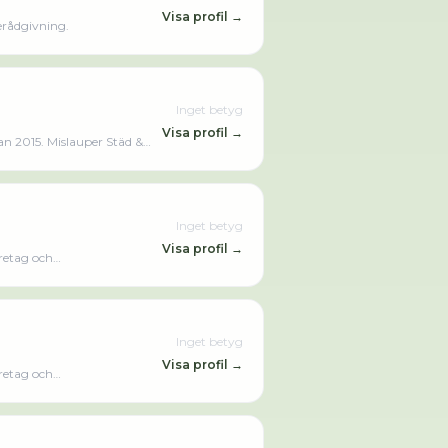
Visa profil →
erådgivning.
Inget betyg
Visa profil →
an 2015. Mislauper Städ &
Inget betyg
Visa profil →
öretag och
 AKS och Specialrengöringar
sätt.Läs mer på
Inget betyg
Visa profil →
öretag och
 AKS och Specialrengöringar
sätt.Läs mer på