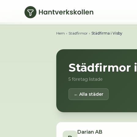
Hoppa till huvudinnehåll
Hem
›
Städfirmor
›
Städfirma i Visby
Städfirmor 
5
företag listade
← Alla städer
Darian AB