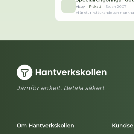
Visby
· F-skatt
· Sedan
2007
Vi är ett rikstäckande och markna
inte längre klarar av ett rengörin
behöver.Läs merLäs mindre
Jämför enkelt. Betala säkert
Om Hantverkskollen
Kundser