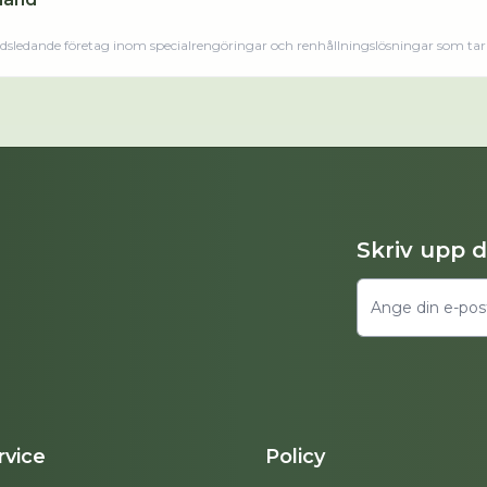
dsledande företag inom specialrengöringar och renhållningslösningar som tar 
gsproblem. Vi har ett team av specialister och välutbildad personal som är redo 
Skriv upp 
vice
Policy