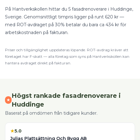
På Hantverkskollen hittar du
5
fasadrenoverare
i
Huddinge
,
Sverige
.
Genomsnittligt timpris ligger på runt
620
kr —
med
ROT-avdraget på 30%
betalar du bara ca
434
kr för
arbetskostnaden på fakturan.
Priser och tillgänglighet uppdateras löpande.
ROT
-avdrag kräver att
företaget har F-skatt — alla företag som syns på Hantverkskollen kan
hantera avdraget direkt på fakturan.
Högst rankade
fasadrenoverare
i
★
Huddinge
Baserat på omdömen från tidigare kunder.
★
5.0
Julias Plattsättning Och Bygg AB