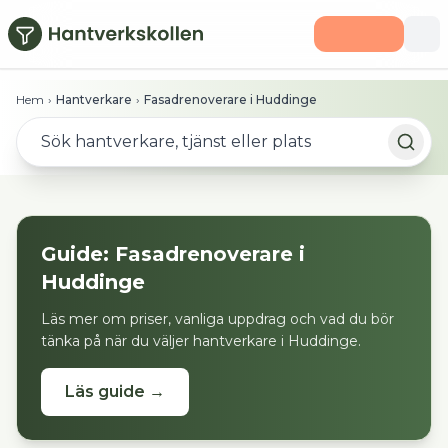
Hoppa till huvudinnehåll
Hem
›
Hantverkare
›
Fasadrenoverare i Huddinge
Guide:
Fasadrenoverare
i
Huddinge
Läs mer om priser, vanliga uppdrag och vad du bör
tänka på när du väljer hantverkare i
Huddinge
.
Läs guide →