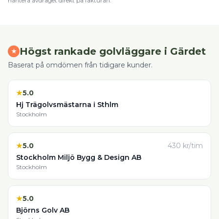
hantera avdraget direkt på fakturan.
Högst rankade
golvläggare
i
Gärdet
★
Baserat på omdömen från tidigare kunder.
★
5.0
Hj Trägolvsmästarna i Sthlm
Stockholm
★
5.0
430
kr/tim
Stockholm Miljö Bygg & Design AB
Stockholm
★
5.0
Björns Golv AB