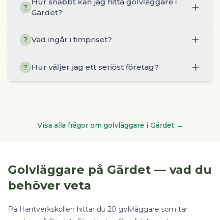
Hur snabbt kan jag hitta golvläggare i
?
Gärdet?
Vad ingår i timpriset?
?
Hur väljer jag ett seriöst företag?
?
Visa alla frågor om
golvläggare
i
Gärdet
→
Golvläggare
på
Gärdet
— vad du
behöver veta
På Hantverkskollen hittar du
20
golvläggare
som tar