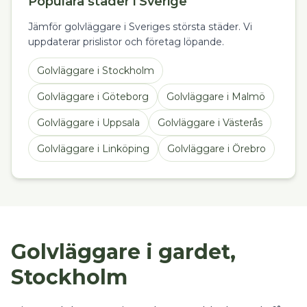
Populära städer i Sverige
Jämför golvläggare i Sveriges största städer. Vi
uppdaterar prislistor och företag löpande.
Golvläggare
i
Stockholm
Golvläggare
i
Göteborg
Golvläggare
i
Malmö
Golvläggare
i
Uppsala
Golvläggare
i
Västerås
Golvläggare
i
Linköping
Golvläggare
i
Örebro
Golvläggare i gardet,
Stockholm