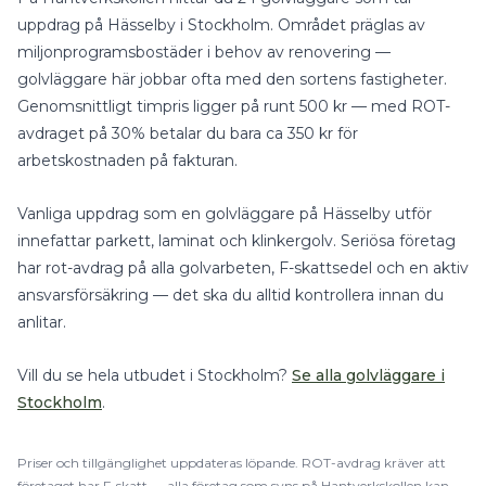
uppdrag på
Hässelby
i
Stockholm
.
Området präglas av
miljonprogramsbostäder i behov av renovering —
golvläggare här jobbar ofta med den sortens fastigheter.
Genomsnittligt timpris ligger på runt
500
kr — med
ROT-
avdraget på 30%
betalar du bara ca
350
kr för
arbetskostnaden på fakturan.
Vanliga uppdrag som en
golvläggare
på
Hässelby
utför
innefattar
parkett, laminat
och
klinkergolv
.
Seriösa företag
har rot-avdrag på alla golvarbeten, F-skattsedel och en aktiv
ansvarsförsäkring — det ska du alltid kontrollera innan du
anlitar.
Vill du se hela utbudet i
Stockholm
?
Se alla
golvläggare
i
Stockholm
.
Priser och tillgänglighet uppdateras löpande.
ROT
-avdrag kräver att
företaget har F-skatt — alla företag som syns på Hantverkskollen kan