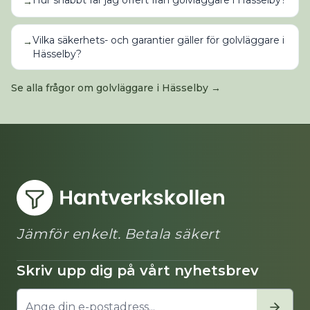
Hur snabbt får jag offert från golvläggare i Hässelby?
→
Vilka säkerhets- och garantier gäller för golvläggare i
→
Hässelby?
Se alla frågor om
golvläggare
i
Hässelby
→
Jämför enkelt. Betala säkert
Skriv upp dig på vårt nyhetsbrev