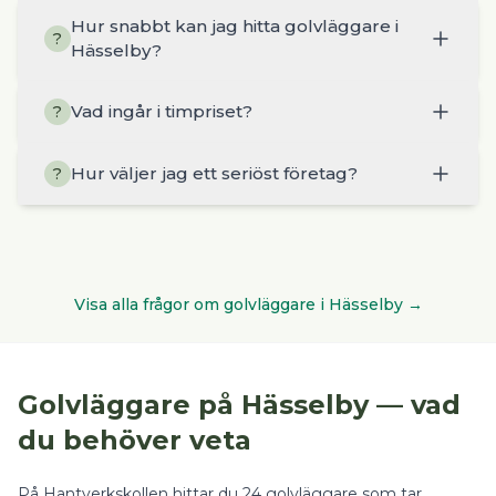
Hur snabbt kan jag hitta golvläggare i
?
Hässelby?
Vad ingår i timpriset?
?
Hur väljer jag ett seriöst företag?
?
Visa alla frågor om
golvläggare
i
Hässelby
→
Golvläggare
på
Hässelby
— vad
du behöver veta
På Hantverkskollen hittar du
24
golvläggare
som tar