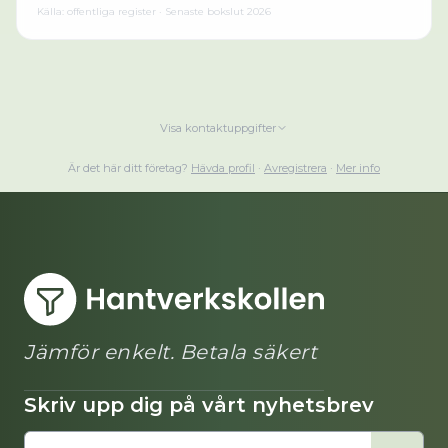
Källa: offentliga register · Senaste bokslut
2026
Visa kontaktuppgifter
Är det här ditt företag?
Hävda profil
·
Avregistrera
·
Mer info
Jämför enkelt. Betala säkert
Skriv upp dig på vårt nyhetsbrev