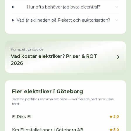
Hur ofta behöver jag byta elcentral?
Vad är skillnaden på F-skatt och auktorisation?
Komplett prisguide
Vad kostar
elektriker
? Priser & ROT
2026
Fler
elektriker
i
Göteborg
Jämför profiler i samma område — verifierade partners visas
först.
E-Riks El
★
5.0
Km Elinstallationer i Göteborg AB
★
5.0