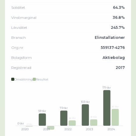
Soliditet
64.3%
Vinstmarginal
36.8%
Likviditet
245.7%
Bransch
Elinstallationer
Org.nr
559137-4276
Bolagsform
Aktiebolag
Registrerad
2017
Omsättning
Resultat
171 tkr
103 tkr
81 tkr
73 tkr
59 tkr
31 tkr
26 tkr
0 tkr
-2 tkr
-18 tkr
2020
2021
2022
2023
2024