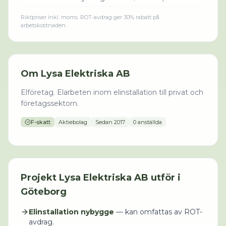
Riktpriser inkl. moms. ROT-avdrag ger 30% rabatt på
arbetskostnaden.
Om
Lysa Elektriska AB
Elföretag. Elarbeten inom elinstallation till privat och
företagssektorn.
F-skatt
Aktiebolag
Sedan
2017
0 anställda
Projekt
Lysa Elektriska AB
utför i
Göteborg
Elinstallation nybygge
— kan omfattas av ROT-
avdrag.