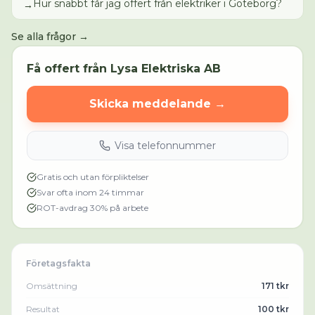
Hur snabbt får jag offert från elektriker i Göteborg?
→
Se alla frågor →
Få offert från
Lysa Elektriska AB
Skicka meddelande →
Visa telefonnummer
Gratis och utan förpliktelser
Svar ofta inom 24 timmar
ROT-avdrag 30% på arbete
Företagsfakta
Omsättning
171 tkr
Resultat
100 tkr