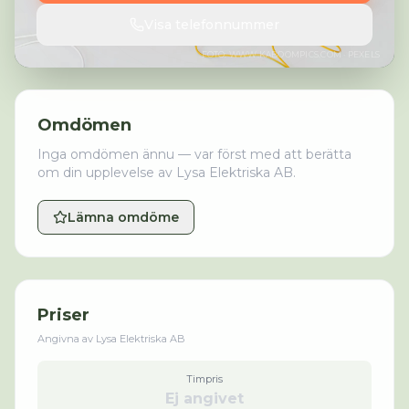
Visa telefonnummer
FOTO:
WWW.KABOOMPICS.COM
· PEXELS
Omdömen
Inga omdömen ännu — var först med att berätta
om din upplevelse av
Lysa Elektriska AB
.
Lämna omdöme
Priser
Angivna av
Lysa Elektriska AB
Timpris
Ej angivet