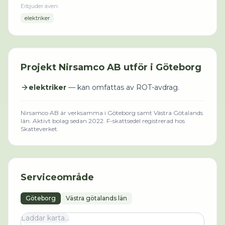
Erbjuder även:
elektriker
Projekt
Nirsamco AB
utför i
Göteborg
elektriker
— kan omfattas av ROT-avdrag.
Nirsamco AB
är verksamma i
Göteborg
samt Västra Götalands
län
.
Aktivt bolag sedan 2022.
F-skattsedel registrerad hos
Skatteverket.
Serviceområde
Göteborg
Västra götalands län
Laddar karta...