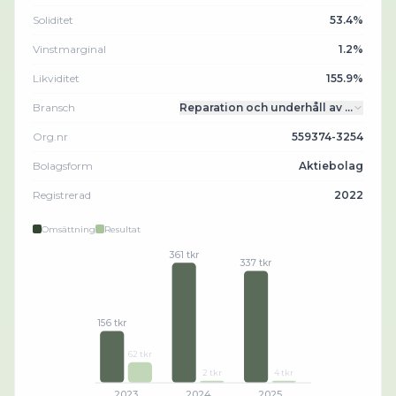
Soliditet
53.4%
Vinstmarginal
1.2%
Likviditet
155.9%
Bransch
Reparation och underhåll av …
Org.nr
559374-3254
Bolagsform
Aktiebolag
Registrerad
2022
Omsättning
Resultat
361 tkr
337 tkr
156 tkr
62 tkr
2 tkr
4 tkr
2023
2024
2025