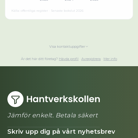
Källa: offentliga register · Senaste bokslut
2026
Visa kontaktuppgifter
Är det här ditt företag?
Hävda profil
·
Avregistrera
·
Mer info
Jämför enkelt. Betala säkert
Skriv upp dig på vårt nyhetsbrev