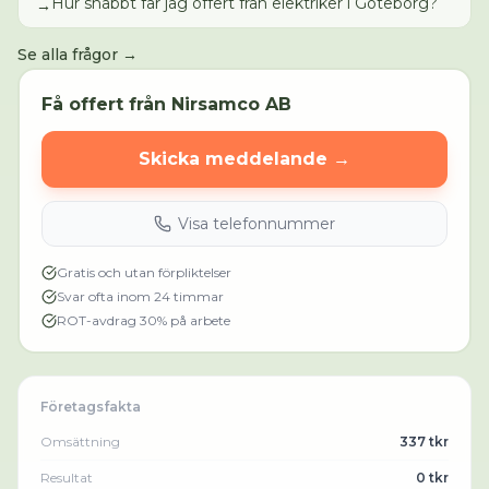
Hur snabbt får jag offert från elektriker i Göteborg?
→
Se alla frågor →
Få offert från
Nirsamco AB
Skicka meddelande →
Visa telefonnummer
Gratis och utan förpliktelser
Svar ofta inom 24 timmar
ROT-avdrag 30% på arbete
Företagsfakta
Omsättning
337 tkr
Resultat
0 tkr