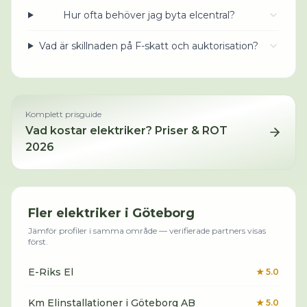
Hur ofta behöver jag byta elcentral?
Vad är skillnaden på F-skatt och auktorisation?
Komplett prisguide
Vad kostar
elektriker
? Priser & ROT
2026
Fler
elektriker
i
Göteborg
Jämför profiler i samma område — verifierade partners visas
först.
E-Riks El
★
5.0
Km Elinstallationer i Göteborg AB
★
5.0