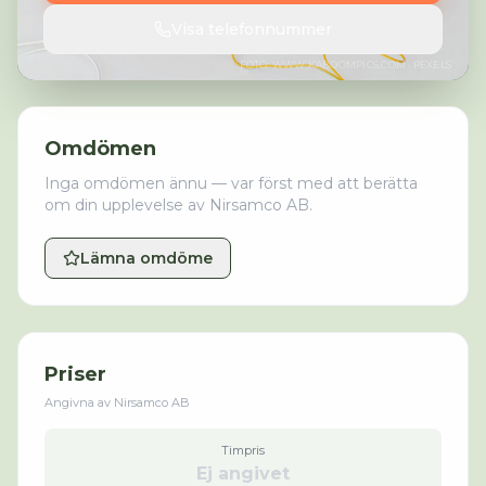
Visa telefonnummer
FOTO:
WWW.KABOOMPICS.COM
· PEXELS
Omdömen
Inga omdömen ännu — var först med att berätta
om din upplevelse av
Nirsamco AB
.
Lämna omdöme
Priser
Angivna av
Nirsamco AB
Timpris
Ej angivet