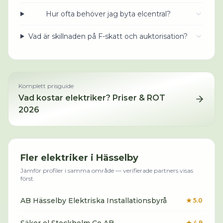
Hur ofta behöver jag byta elcentral?
Vad är skillnaden på F-skatt och auktorisation?
Komplett prisguide
Vad kostar
elektriker
? Priser & ROT
2026
Fler
elektriker
i
Hässelby
Jämför profiler i samma område — verifierade partners visas
först.
AB Hässelby Elektriska Installationsbyrå
★
5.0
★
4.9