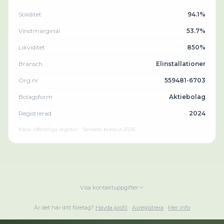
Soliditet
94.1%
Vinstmarginal
53.7%
Likviditet
850%
Bransch
Elinstallationer
Org.nr
559481-6703
Bolagsform
Aktiebolag
Registrerad
2024
Källa: offentliga register · Senaste bokslut
2026
Visa kontaktuppgifter
Är det här ditt företag?
Hävda profil
·
Avregistrera
·
Mer info