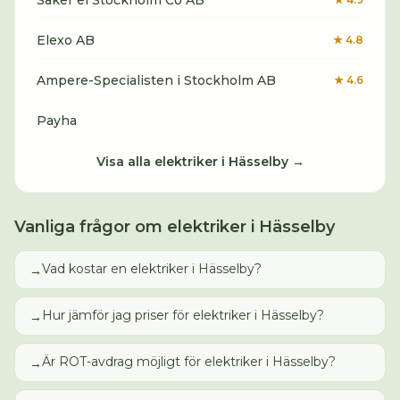
Säker el Stockholm Co AB
Elexo AB
★
4.8
Ampere-Specialisten i Stockholm AB
★
4.6
Payha
Visa alla
elektriker
i
Hässelby
→
Vanliga frågor om
elektriker
i
Hässelby
Vad kostar en elektriker i Hässelby?
→
Hur jämför jag priser för elektriker i Hässelby?
→
Är ROT-avdrag möjligt för elektriker i Hässelby?
→