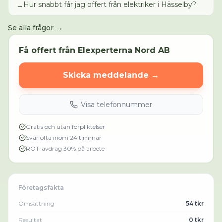
Hur snabbt får jag offert från elektriker i Hässelby?
→
Se alla frågor →
Få offert från
Elexperterna Nord AB
Skicka meddelande →
Visa telefonnummer
Gratis och utan förpliktelser
Svar ofta inom 24 timmar
ROT-avdrag 30% på arbete
Företagsfakta
Omsättning
54 tkr
Resultat
0 tkr