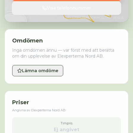
Visa telefonnummer
FOTO:
HTTPS://KABOOMPICS.COM/
· PEXELS
Omdömen
Inga omdömen ännu — var först med att berätta
om din upplevelse av
Elexperterna Nord AB
.
Lämna omdöme
Priser
Angivna av
Elexperterna Nord AB
Timpris
Ej angivet