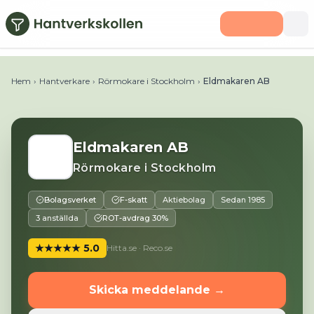
Hoppa till huvudinnehåll
Telefon:
017121450
E-post:
info@eldmakaren.se
Webbplat
Hem
›
Hantverkare
›
Rörmokare i Stockholm
›
Eldmakaren AB
Eldmakaren AB
Rörmokare
i
Stockholm
Bolagsverket
F-skatt
Aktiebolag
Sedan
1985
3 anställda
ROT-avdrag 30%
★★★★★
5.0
Hitta.se · Reco.se
Skicka meddelande →