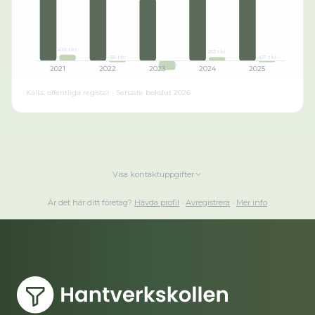
418 tkr
253 tkr
-38 tkr
-67 tkr
-613 tkr
2021
2022
2023
2024
2025
Källa: offentliga register · Senaste bokslut
2026
Visa kontaktuppgifter
Är det här ditt företag?
Hävda profil
·
Avregistrera
·
Mer info