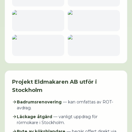
Projekt
Eldmakaren AB
utför i
Stockholm
Badrumsrenovering
— kan omfattas av ROT-
avdrag.
Läckage åtgärd
— vanligt uppdrag för
rörmokare i Stockholm.
Byte av köksblandare
— begär offert direkt via