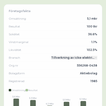
Företagsfakta
Omsättning
5,1 mkr
Resultat
100 tkr
Soliditet
36.6%
Vinstmarginal
1.1%
Likviditet
102.5%
Bransch
Tillverkning av icke-elektri…
Org.nr
556268-0438
Bolagsform
Aktiebolag
Registrerad
1985
Omsättning
Resultat
5.6 Mkr
5.3 Mkr
5.1 Mkr
5.0 Mkr
4.2 Mkr