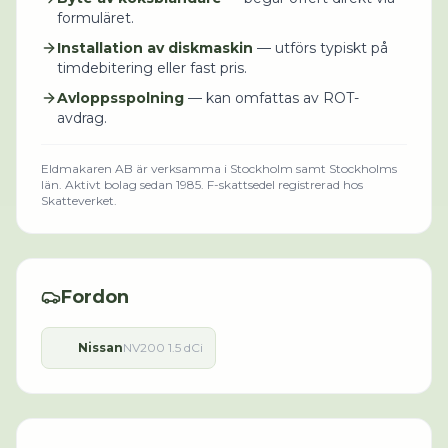
formuläret.
Installation av diskmaskin
— utförs typiskt på
timdebitering eller fast pris.
Avloppsspolning
— kan omfattas av ROT-
avdrag.
Eldmakaren AB
är verksamma i
Stockholm
samt Stockholms
län
.
Aktivt bolag sedan 1985.
F-skattsedel registrerad hos
Skatteverket.
Fordon
Nissan
NV200 1.5 dCi