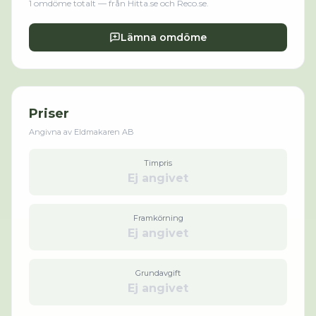
1
omdöme
totalt
— från Hitta.se och Reco.se
.
Lämna omdöme
Priser
Angivna av
Eldmakaren AB
Timpris
Ej angivet
Framkörning
Ej angivet
Grundavgift
Ej angivet