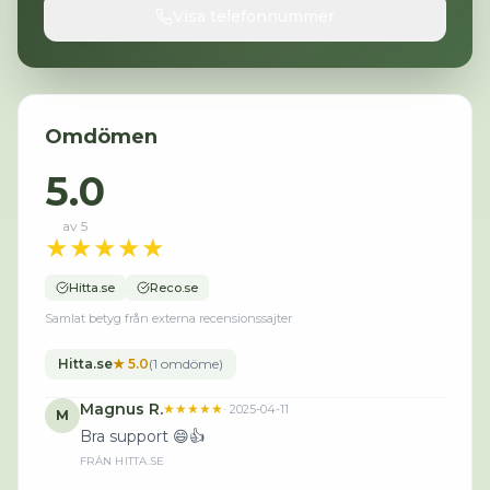
Visa telefonnummer
Omdömen
5.0
av 5
★
★
★
★
★
Hitta.se
Reco.se
Samlat betyg från externa recensionssajter
Hitta.se
★
5.0
(
1
omdöme
)
Magnus R.
★★★★★
·
2025-04-11
M
Bra support 😄👍
FRÅN
HITTA.SE