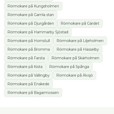
Rörmokare
på
Kungsholmen
Rörmokare
på
Gamla stan
Rörmokare
på
Djurgården
Rörmokare
på
Gärdet
Rörmokare
på
Hammarby Sjöstad
Rörmokare
på
Hornstull
Rörmokare
på
Liljeholmen
Rörmokare
på
Bromma
Rörmokare
på
Hässelby
Rörmokare
på
Farsta
Rörmokare
på
Skärholmen
Rörmokare
på
Kista
Rörmokare
på
Spånga
Rörmokare
på
Vällingby
Rörmokare
på
Älvsjö
Rörmokare
på
Enskede
Rörmokare
på
Bagarmossen