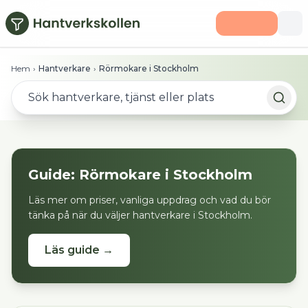
Hoppa till huvudinnehåll
Hem
›
Hantverkare
›
Rörmokare i Stockholm
Guide:
Rörmokare
i
Stockholm
Läs mer om priser, vanliga uppdrag och vad du bör
tänka på när du väljer hantverkare i
Stockholm
.
Läs guide →