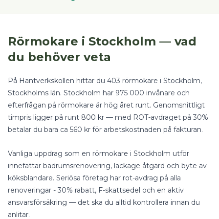
Rörmokare
i
Stockholm
— vad
du behöver veta
På Hantverkskollen hittar du
403
rörmokare
i
Stockholm
,
Stockholms län
.
Stockholm har 975 000 invånare och
efterfrågan på rörmokare är hög året runt.
Genomsnittligt
timpris ligger på runt
800
kr — med
ROT-avdraget på 30%
betalar du bara ca
560
kr för arbetskostnaden på fakturan.
Vanliga uppdrag som en
rörmokare
i
Stockholm
utför
innefattar
badrumsrenovering, läckage åtgärd
och
byte av
köksblandare
.
Seriösa företag har rot-avdrag på alla
renoveringar - 30% rabatt, F-skattsedel och en aktiv
ansvarsförsäkring — det ska du alltid kontrollera innan du
anlitar.