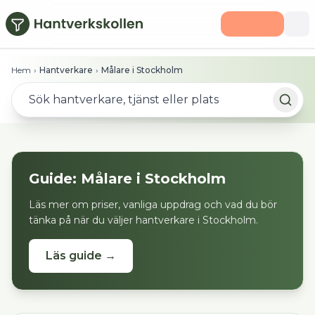
Hoppa till huvudinnehåll
Hem
›
Hantverkare
›
Målare i Stockholm
Guide:
Målare
i
Stockholm
Läs mer om priser, vanliga uppdrag och vad du bör
tänka på när du väljer hantverkare i
Stockholm
.
Läs guide →