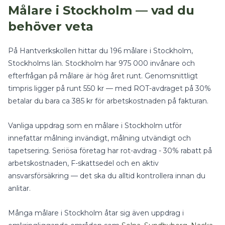
Målare
i
Stockholm
— vad du
behöver veta
På Hantverkskollen hittar du
196
målare
i
Stockholm
,
Stockholms län
.
Stockholm har 975 000 invånare och
efterfrågan på målare är hög året runt.
Genomsnittligt
timpris ligger på runt
550
kr — med
ROT-avdraget på 30%
betalar du bara ca
385
kr för arbetskostnaden på fakturan.
Vanliga uppdrag som en
målare
i
Stockholm
utför
innefattar
målning invändigt, målning utvändigt
och
tapetsering
.
Seriösa företag har rot-avdrag - 30% rabatt på
arbetskostnaden, F-skattsedel och en aktiv
ansvarsförsäkring — det ska du alltid kontrollera innan du
anlitar.
Många
målare
i
Stockholm
åtar sig även uppdrag i