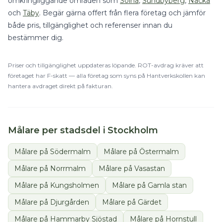
omkringliggande områden som
Solna
,
Sundbyberg
,
Nacka
och
Täby
. Begär gärna offert från flera företag och jämför
både pris, tillgänglighet och referenser innan du
bestämmer dig.
Priser och tillgänglighet uppdateras löpande.
ROT
-avdrag kräver att
företaget har F-skatt — alla företag som syns på Hantverkskollen kan
hantera avdraget direkt på fakturan.
Målare
per stadsdel i
Stockholm
Målare
på
Södermalm
Målare
på
Östermalm
Målare
på
Norrmalm
Målare
på
Vasastan
Målare
på
Kungsholmen
Målare
på
Gamla stan
Målare
på
Djurgården
Målare
på
Gärdet
Målare
på
Hammarby Sjöstad
Målare
på
Hornstull