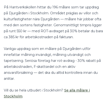
På Hantverkskollen hittar du
196
målare
som tar uppdrag
på
Djurgården
i
Stockholm
.
Området präglas av villor och
kulturfastigheter nära Djurgården — målare här jobbar ofta
med den sortens fastigheter.
Genomsnittligt timpris ligger
på runt
550
kr — med
ROT-avdraget på 30%
betalar du bara
ca
385
kr för arbetskostnaden på fakturan.
Vanliga uppdrag som en
målare
på
Djurgården
utför
innefattar
målning invändigt, målning utvändigt
och
tapetsering
.
Seriösa företag har rot-avdrag - 30% rabatt på
arbetskostnaden, F-skattsedel och en aktiv
ansvarsförsäkring — det ska du alltid kontrollera innan du
anlitar.
Vill du se hela utbudet i
Stockholm
?
Se alla
målare
i
Stockholm
.