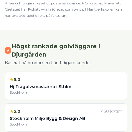
Priser och tillgänglighet uppdateras löpande.
ROT
-avdrag kräver att
företaget har F-skatt — alla företag som syns på Hantverkskollen kan
hantera avdraget direkt på fakturan.
Högst rankade
golvläggare
i
★
Djurgården
Baserat på omdömen från tidigare kunder.
★
5.0
Hj Trägolvsmästarna i Sthlm
Stockholm
★
5.0
430
kr/tim
Stockholm Miljö Bygg & Design AB
Stockholm