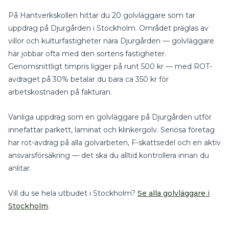
På Hantverkskollen hittar du
20
golvläggare
som tar
uppdrag på
Djurgården
i
Stockholm
.
Området präglas av
villor och kulturfastigheter nära Djurgården — golvläggare
här jobbar ofta med den sortens fastigheter.
Genomsnittligt timpris ligger på runt
500
kr — med
ROT-
avdraget på 30%
betalar du bara ca
350
kr för
arbetskostnaden på fakturan.
Vanliga uppdrag som en
golvläggare
på
Djurgården
utför
innefattar
parkett, laminat
och
klinkergolv
.
Seriösa företag
har rot-avdrag på alla golvarbeten, F-skattsedel och en aktiv
ansvarsförsäkring — det ska du alltid kontrollera innan du
anlitar.
Vill du se hela utbudet i
Stockholm
?
Se alla
golvläggare
i
Stockholm
.