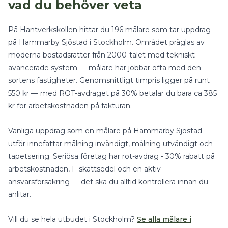
vad du behöver veta
På Hantverkskollen hittar du
196
målare
som tar uppdrag
på
Hammarby Sjöstad
i
Stockholm
.
Området präglas av
moderna bostadsrätter från 2000-talet med tekniskt
avancerade system — målare här jobbar ofta med den
sortens fastigheter.
Genomsnittligt timpris ligger på runt
550
kr — med
ROT-avdraget på 30%
betalar du bara ca
385
kr för arbetskostnaden på fakturan.
Vanliga uppdrag som en
målare
på
Hammarby Sjöstad
utför innefattar
målning invändigt, målning utvändigt
och
tapetsering
.
Seriösa företag har rot-avdrag - 30% rabatt på
arbetskostnaden, F-skattsedel och en aktiv
ansvarsförsäkring — det ska du alltid kontrollera innan du
anlitar.
Vill du se hela utbudet i
Stockholm
?
Se alla
målare
i